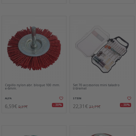
Cepillo nylon abr. bloque 100 mm.
Set 70 accesorios mini taladro
e-6mm.
t/dremel
ALFA
STEIN
6,59€
22,31€
- 30%
- 30%
9,37€
31,71€