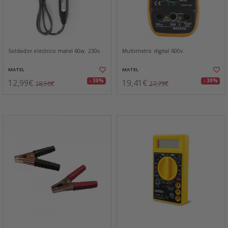
Soldador electrico matel 60w. 230v.
Multimetro digital 600v.
MATEL
MATEL
12,99€
19,41€
- 30%
- 30%
18,56€
27,73€