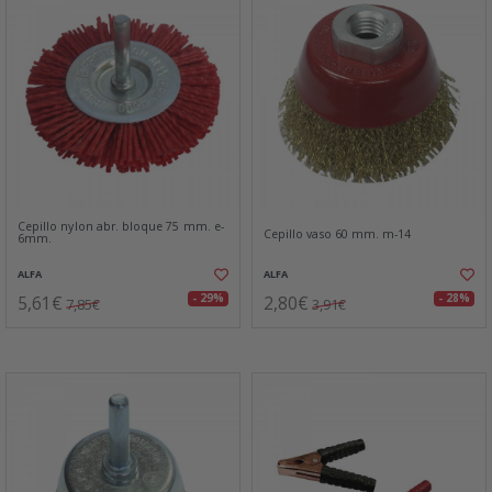
Cepillo nylon abr. bloque 75 mm. e-
Cepillo vaso 60 mm. m-14
6mm.
ALFA
ALFA
5,61€
2,80€
- 29%
- 28%
7,85€
3,91€