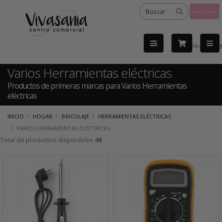
Powered
by
Tra
Varios Herramientas eléctricas
Productos de primeras marcas para Varios Herramientas
eléctricas
INICIO
HOGAR
BRICOLAJE
HERRAMIENTAS ELÉCTRICAS
VARIOS HERRAMIENTAS ELÉCTRICAS
Total de productos disponibles
48