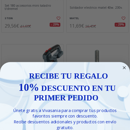
Set 180 accesorios mini taladro
Soldador electrico matel 40w. 230v.
t/dremel
STEIN
MATEL
29,56€
11,69€
- 29%
- 29%
41,60€
16,45€
RECIBE TU REGALO
10%
DESCUENTO EN TU
PRIMER PEDIDO
Únete gratis a Vivasania para comprar tus productos
Cepillo nylon abr. brocha 22 mm. e-
Soplador 20v.worgrip s/bat. brush.
6mm.
favoritos siempre con descuento.
Recibe descuentos adicionales y productos con envío
WORGRIP
ALFA
gratuito.
- 29%
- 29%