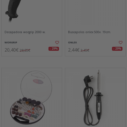
Decapadora worgrip 2000 w.
Buscapolos onlex 500v. 19cm.
WORGRIP
ONLEX
20,40€
2,44€
- 29%
- 29%
28,85€
3,45€