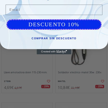
55,85€
4,78€
78,59€
6,72€
Email
DESCUENTO 10%
COMPRAR SIN DESCUENTO
Llave amoladora stein 115-230mm.
Soldador electrico matel 30w. 230v.
STEIN
MATEL
4,69€
10,84€
- 29%
- 29%
6,57€
15,18€