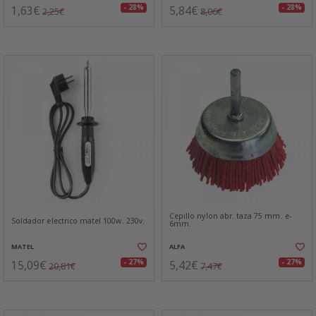
1,63€
5,84€
- 28%
- 28%
2,25€
8,06€
Cepillo nylon abr. taza 75 mm. e-
Soldador electrico matel 100w. 230v.
6mm.
MATEL
ALFA
15,09€
5,42€
- 27%
- 27%
20,81€
7,47€