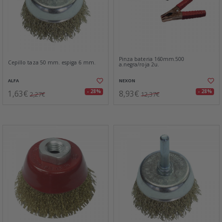
Pinza bateria 160mm.500
Cepillo taza 50 mm. espiga 6 mm.
a.negra/roja 2u.
ALFA
NEXON
1,63€
8,93€
- 28%
- 28%
2,27€
12,37€