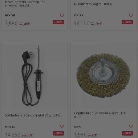
Pinza bateria 140mm.150
Multimetro digital 1000v.
a.negra/roja 2u.
NEXON
ONLEX
7,98€
16,11€
- 30%
- 30%
11,40€
23,01€
Cepillo bloque espiga 6 mm. 100
Soldador electrico matel 80w. 230v.
mm.
MATEL
ALFA
14,25€
1,98€
- 30%
- 30%
20,35€
2,82€