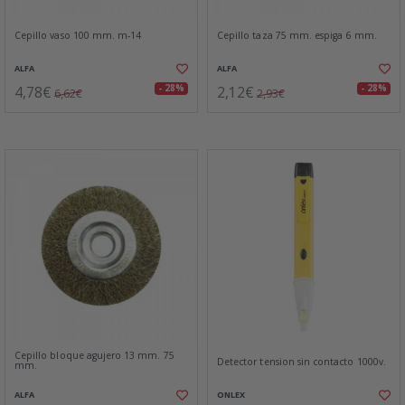
Cepillo vaso 100 mm. m-14
Cepillo taza 75 mm. espiga 6 mm.
ALFA
ALFA
4,78€
2,12€
- 28%
- 28%
6,62€
2,93€
Cepillo bloque agujero 13 mm. 75
Detector tension sin contacto 1000v.
mm.
ALFA
ONLEX