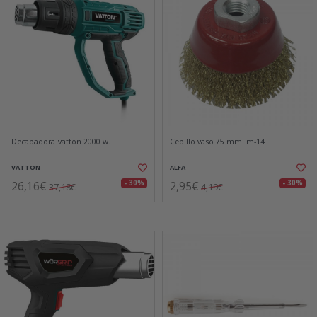
Decapadora vatton 2000 w.
Cepillo vaso 75 mm. m-14
VATTON
ALFA
26,16€
2,95€
- 30%
- 30%
37,18€
4,19€