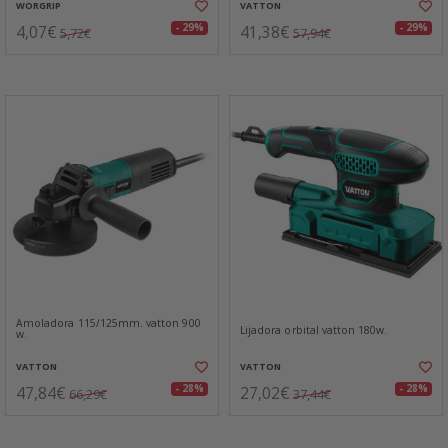
WORGRIP
VATTON
4,07€
41,38€
- 29%
- 29%
5,72€
57,94€
Amoladora 115/125mm. vatton 900
Lijadora orbital vatton 180w.
w.
VATTON
VATTON
47,84€
27,02€
- 28%
- 28%
66,29€
37,44€