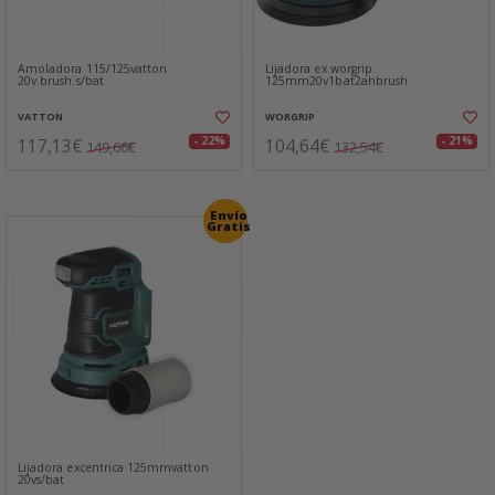
Amoladora 115/125vatton
Lijadora ex.worgrip
20v.brush.s/bat
125mm20v1bat2ahbrush
VATTON
WORGRIP
117,13€
104,64€
- 22%
- 21%
149,66€
132,54€
Envío
Gratis
Lijadora excentrica 125mmvatton
20vs/bat