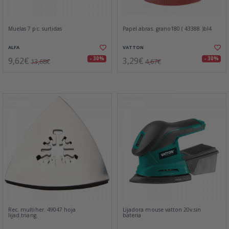
Muelas 7 pc. surtidas
Papel abras. grano180 ( 43388 )bl4
ALFA
VATTON
9,62€
3,29€
- 30%
- 30%
13,68€
4,67€
Rec. multiher. 49047 hoja
Lijadora mouse vatton 20v.sin
lijad.triang.
bateria