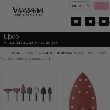
Powered
by
Tra
Lijado
Herramientas y accesorios de lijado
INICIO
HOGAR
BRICOLAJE
HERRAMIENTAS ELÉCTRICAS
LIJADO
Total de productos disponibles
13