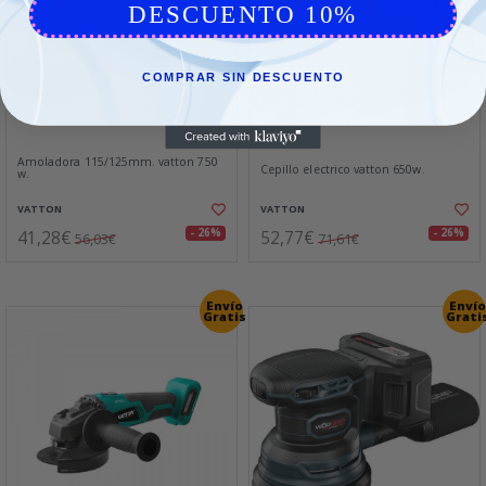
DESCUENTO 10%
COMPRAR SIN DESCUENTO
Amoladora 115/125mm. vatton 750
Cepillo electrico vatton 650w.
w.
VATTON
VATTON
41,28€
52,77€
- 26%
- 26%
56,03€
71,61€
Envío
Envío
Gratis
Grati