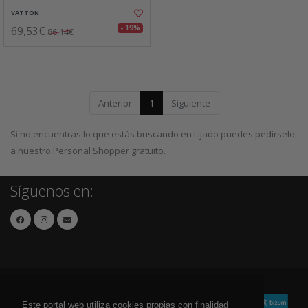
VATTON
69,53€
- 19%
86,14€
Anterior
1
Siguiente
Si no encuentras lo que estás buscando en Lijado puedes pedírselo
a nuestro Personal Shopper gratuito.
Síguenos en:
Este portal web utiliza cookies propias con finalidad