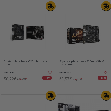
Biostar placa base a520mhp matx
Gigabyte placa base a520m ds3h v2
am4
matx am4
BIOSTAR
GIGABYTE
50,22€
63,57€
- 18%
- 18%
60,99€
77,20€