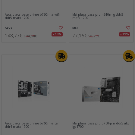
Asus placa base prime b760m-a wifi
Msi placa base pro h610m-g ddr5
ddr5 matx 1700
matx 1700
ASUS
MSI
148,77€
77,15€
- 19%
- 19%
184,64€
95,75€
Asus placa base prime b760m-a csm
Msi placa base pro b760-p ii ddr5 atx
ddr4 matx 1700
lga1700