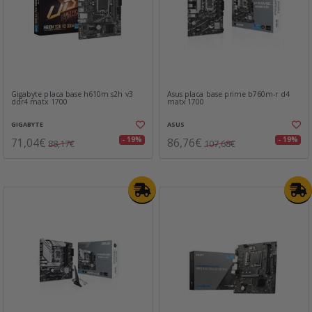
Gigabyte placa base h610m s2h v3
Asus placa base prime b760m-r d4
ddr4 matx 1700
matx 1700
GIGABYTE
ASUS
71,04€
86,76€
- 19%
- 19%
88,17€
107,68€