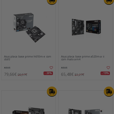
Asus placa base prime h610m-e csm
Asus placa base prime a520m-a ii
ddr5
csm matx am4
ASUS
ASUS
79,66€
65,48€
- 20%
- 19%
99,57€
81,27€