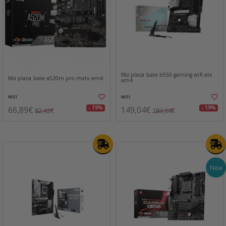
Msi placa base b550 gaming wifi atx
Msi placa base a520m pro matx am4
am4
MSI
MSI
66,89€
149,04€
- 19%
- 19%
82,42€
183,64€
New