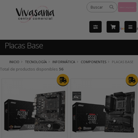
Powered
by
Tra
Placas Base
INICIO
TECNOLOGÍA
INFORMÁTICA
COMPONENTES
PLACAS BASE
Total de productos disponibles
56