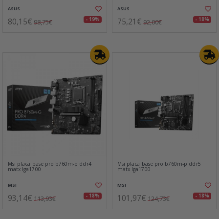
ASUS
ASUS
80,15€
75,21€
- 19%
- 18%
98,75€
92,00€
Msi placa base pro b760m-p ddr4
Msi placa base pro b760m-p ddr5
matx lga1700
matx lga1700
MSI
MSI
93,14€
101,97€
- 18%
- 18%
113,93€
124,73€