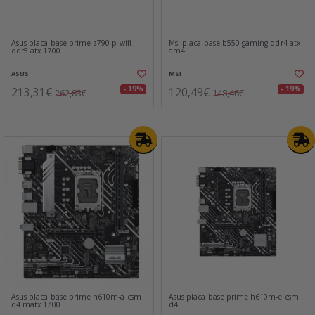
Asus placa base prime z790-p wifi
Msi placa base b550 gaming ddr4 atx
ddr5 atx 1700
am4
ASUS
MSI
213,31€
120,49€
- 19%
- 19%
262,83€
148,46€
Asus placa base prime h610m-a csm
Asus placa base prime h610m-e csm
d4 matx 1700
d4