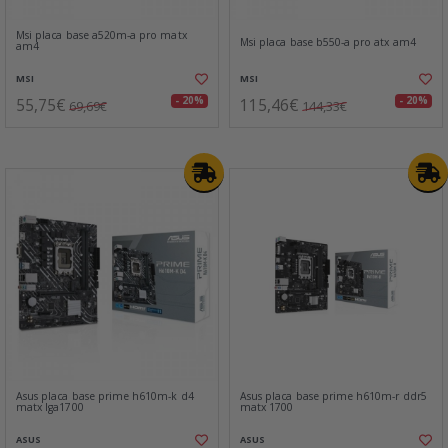
Msi placa base a520m-a pro matx
Msi placa base b550-a pro atx am4
am4
MSI
MSI
55,75€
115,46€
- 20%
- 20%
69,69€
144,33€
Asus placa base prime h610m-k d4
Asus placa base prime h610m-r ddr5
matx lga1700
matx 1700
ASUS
ASUS