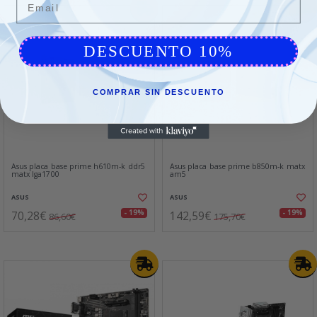
DESCUENTO 10%
COMPRAR SIN DESCUENTO
Asus placa base prime h610m-k ddr5
Asus placa base prime b850m-k matx
matx lga1700
am5
ASUS
ASUS
70,28€
142,59€
- 19%
- 19%
86,60€
175,70€