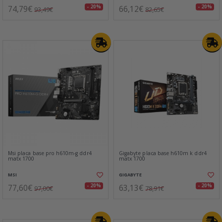
74,79€
66,12€
- 20%
- 20%
93,49€
82,65€
Msi placa base pro h610m-g ddr4
Gigabyte placa base h610m k ddr4
matx 1700
matx 1700
MSI
GIGABYTE
77,60€
63,13€
- 20%
- 20%
97,00€
78,91€