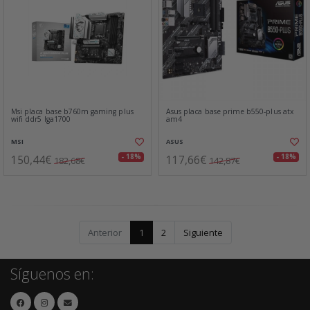
Msi placa base b760m gaming plus
Asus placa base prime b550-plus atx
wifi ddr5 lga1700
am4
MSI
ASUS
150,44€
117,66€
- 18%
- 18%
182,68€
142,87€
Anterior
1
2
Siguiente
Síguenos en: