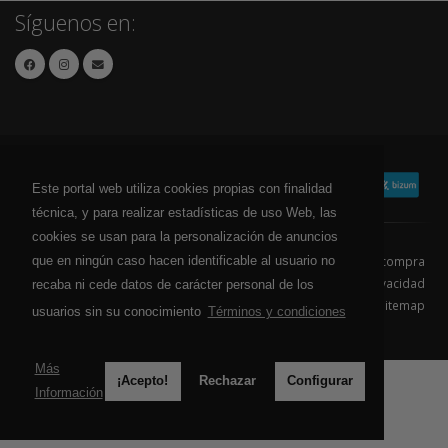
Síguenos en:
Este portal web utiliza cookies propias con finalidad
técnica, y para realizar estadísticas de uso Web, las
cookies se usan para la personalización de anuncios
que en ningún caso hacen identificable al usuario no
Contacto
Aviso Legal
Condiciones de compra
Política de envíos
Política de devolución
Política de Privacidad
recaba ni cede datos de carácter personal de los
Política de Cookies
Sitemap
usuarios sin su conocimiento
Términos y condiciones
© 2026 - Todos los derechos reservados.
Más
¡Acepto!
Rechazar
Configurar
Información