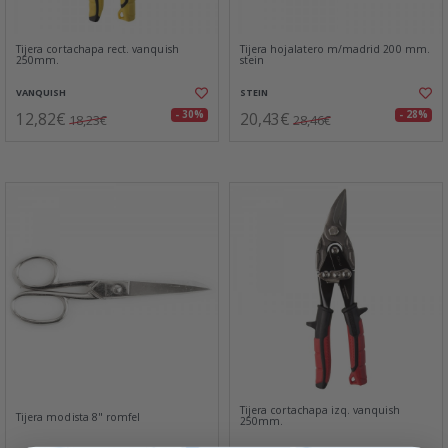
Tijera cortachapa rect. vanquish
Tijera hojalatero m/madrid 200 mm.
250mm.
stein
VANQUISH
STEIN
12,82€
20,43€
- 30%
- 28%
18,23€
28,46€
Tijera cortachapa izq. vanquish
Tijera modista 8" romfel
250mm.