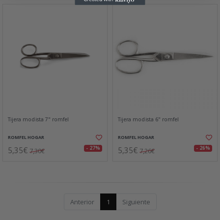
Tijera modista 7" romfel
Tijera modista 6" romfel
ROMFEL HOGAR
ROMFEL HOGAR
5,35€
5,35€
- 27%
- 26%
7,30€
7,26€
Anterior
1
Siguiente