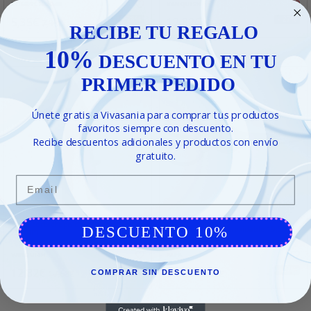
ROMFEL HOGAR
VANQUISH
5,35€
12,82€
- 28%
- 27%
7,38€
17,68€
RECIBE TU REGALO
10%
DESCUENTO EN TU
PRIMER PEDIDO
Únete gratis a Vivasania para comprar tus productos
favoritos siempre con descuento.
Recibe descuentos adicionales y productos con envío
gratuito.
Email
Tijera cortachapa derec. vanquish
DESCUENTO 10%
Tijera domestica inoxidable 19,5 cm.
250mm.
VANQUISH
ALFA
12,82€
9,16€
- 27%
- 27%
17,68€
12,57€
COMPRAR SIN DESCUENTO