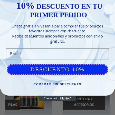
10%
DESCUENTO EN TU
PRIMER PEDIDO
Únete gratis a Vivasania para comprar tus productos
favoritos siempre con descuento.
Recibe descuentos adicionales y productos con envío
gratuito.
HERRAMIENTAS
MANUALES
MATERIAL ELÉCTRICO
Email
DESCUENTO 10%
COMPRAR SIN DESCUENTO
PINTURA Y
PILAS
ACCESORIOS