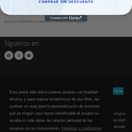
COMPRAR SIN DESCUENTO
Todo lo que puedas imaginar para tu hogar. Si no encuentras lo que
buscas pídeselo a nuestro Personal Shopper.
Síguenos en:
Este portal web utiliza cookies propias con finalidad
técnica, y para realizar estadísticas de uso Web, las
cookies se usan para la personalización de anuncios
que en ningún caso hacen identificable al usuario no
Contacto
Aviso Legal
Condiciones de compra
Política de envíos
Política de devolución
Política de Privacidad
recaba ni cede datos de carácter personal de los
Política de Cookies
Sitemap
usuarios sin su conocimiento
Términos y condiciones