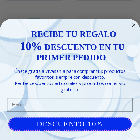
RECIBE TU REGALO
10%
DESCUENTO EN TU
PRIMER PEDIDO
DROGUERÍA ONLINE
ELECTRODOMÉSTICOS
Únete gratis a Vivasania para comprar tus productos
favoritos siempre con descuento.
Recibe descuentos adicionales y productos con envío
gratuito.
Email
DESCUENTO 10%
TERRAZA Y JARDÍN