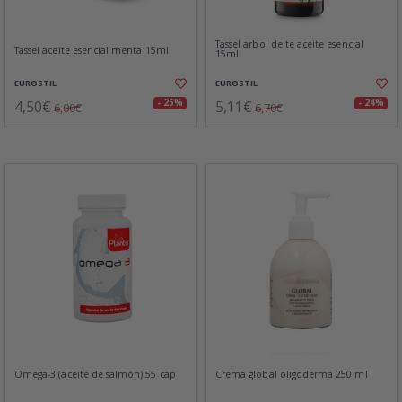
Tassel arbol de te aceite esencial
Tassel aceite esencial menta 15ml
15ml
EUROSTIL
EUROSTIL
4,50€
5,11€
- 25%
- 24%
6,00€
6,70€
Omega-3 (aceite de salmón) 55 cap
Crema global oligoderma 250 ml