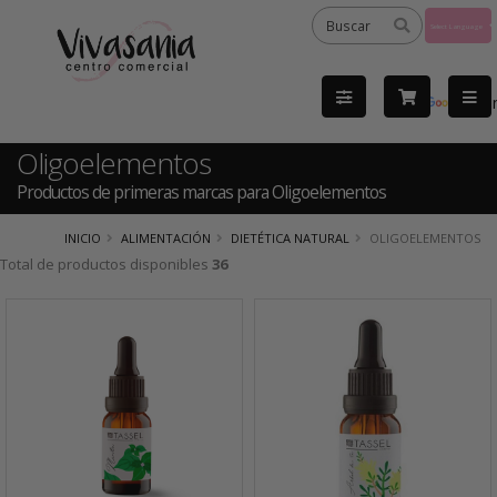
Powered
by
Tra
Oligoelementos
Productos de primeras marcas para Oligoelementos
INICIO
ALIMENTACIÓN
DIETÉTICA NATURAL
OLIGOELEMENTOS
Total de productos disponibles
36