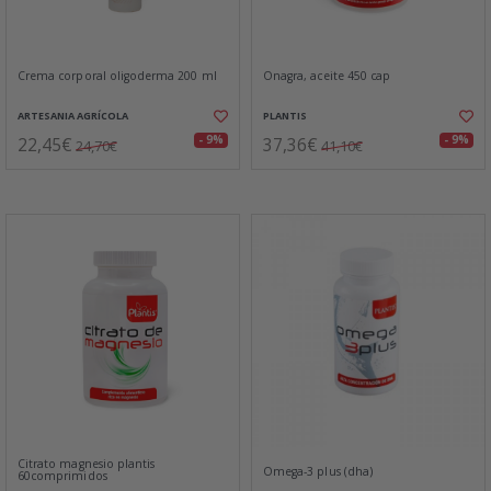
Crema corporal oligoderma 200 ml
Onagra, aceite 450 cap
ARTESANIA AGRÍCOLA
PLANTIS
22,45€
37,36€
- 9%
- 9%
24,70€
41,10€
Citrato magnesio plantis
Omega-3 plus (dha)
60comprimidos