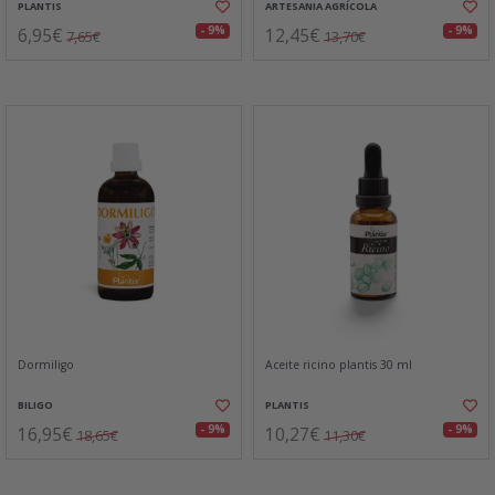
PLANTIS
ARTESANIA AGRÍCOLA
6,95€
12,45€
- 9%
- 9%
7,65€
13,70€
Dormiligo
Aceite ricino plantis 30 ml
BILIGO
PLANTIS
16,95€
10,27€
- 9%
- 9%
18,65€
11,30€