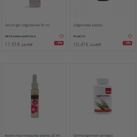
Serum gel oligoderma 30 ml
Oligometal plantis
ARTESANIA AGRÍCOLA
PLANTIS
11,91€
10,41€
- 9%
- 9%
13,10€
11,45€
Aceite rosa mosqueta plantis 20 ml
Germix (germen de trigo)