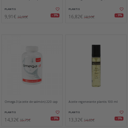
PLANTIS
PLANTIS
9,91€
16,82€
- 9%
- 9%
10,90€
18,50€
Omega-3 (aceite de salmón) 220 cap
Aceite regenerante plantis 100 ml
PLANTIS
PLANTIS
14,32€
13,32€
- 9%
- 9%
15,75€
14,65€