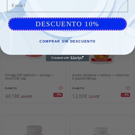
Email
DESCUENTO 10%
COMPRAR SIN DESCUENTO
Omega-369 (salmón + borraja +
Aceite calabaza + selenio + vitamina
olivo) 330 cap
E plantis180cap
PLANTIS
PLANTIS
44,18€
12,00€
- 9%
- 9%
48,60€
13,20€