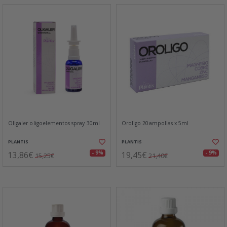
Oligaler oligoelementos spray 30ml
Oroligo 20ampollas x 5ml
PLANTIS
PLANTIS
13,86€
19,45€
- 9%
- 9%
15,25€
21,40€