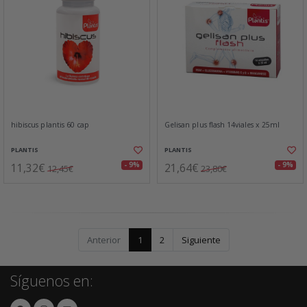
hibiscus plantis 60 cap
Gelisan plus flash 14viales x 25ml
PLANTIS
PLANTIS
11,32€
21,64€
- 9%
- 9%
12,45€
23,80€
Anterior
1
2
Siguiente
Síguenos en: