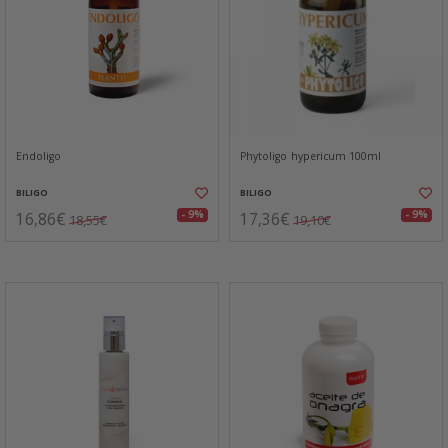
Endoligo
Phytoligo hypericum 100ml
BILIGO
BILIGO
16,86€
17,36€
- 9%
- 9%
18,55€
19,10€