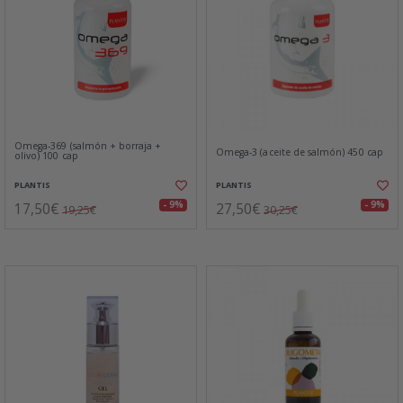
Omega-369 (salmón + borraja +
Omega-3 (aceite de salmón) 450 cap
olivo) 100 cap
PLANTIS
PLANTIS
17,50€
27,50€
- 9%
- 9%
19,25€
30,25€