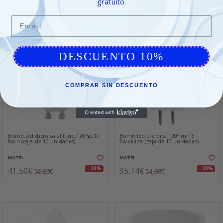
gratuito.
Email
DESCUENTO 10%
COMPRAR SIN DESCUENTO
Bomb.led dicroica al.fund.120ºgu10
Bomb.led dicroica 120º mr16
8w.n (caja de 10 unidades)
7w.calida (caja de 10 unidades)
MATEL
MATEL
41,50€
35,74€
- 30%
- 30%
59,29€
51,06€