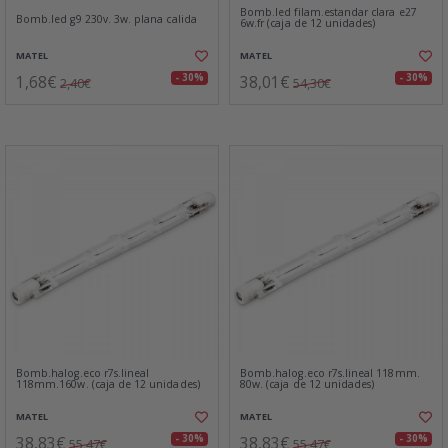
Bomb.led filam.estandar clara e27
Bomb.led g9 230v. 3w. plana calida
6w.fr (caja de 12 unidades)
MATEL
MATEL
1,68€
38,01€
- 30%
- 30%
2,40€
54,30€
Bomb.halog.eco r7s.lineal
Bomb.halog.eco r7s.lineal 118mm.
118mm.160w. (caja de 12 unidades)
80w. (caja de 12 unidades)
MATEL
MATEL
38,83€
38,83€
- 30%
- 30%
55,47€
55,47€