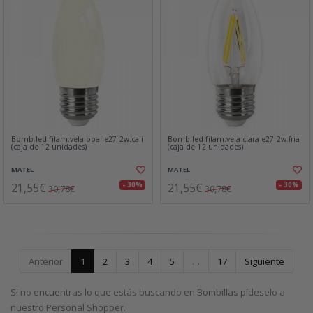
Bomb.led filam.vela opal e27 2w.cali
Bomb.led filam.vela clara e27 2w.fria
(caja de 12 unidades)
(caja de 12 unidades)
MATEL
MATEL
21,55€
21,55€
- 30%
- 30%
30,78€
30,78€
Anterior
1
2
3
4
5
…
17
Siguiente
Si no encuentras lo que estás buscando en Bombillas pídeselo a
nuestro Personal Shopper.