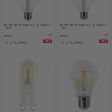
Bomb.led filam.globo g125 clara e27
Bomb.led filam.globo g125 clara e27
12wn
12wc
MATEL
MATEL
10,01€
10,01€
- 30%
- 30%
14,30€
14,30€