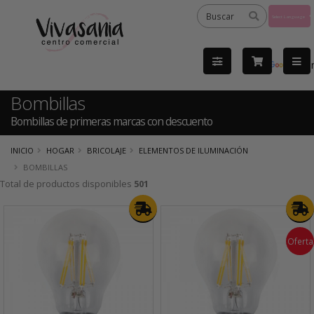
Powered
by
Tra
Bombillas
Bombillas de primeras marcas con descuento
INICIO
HOGAR
BRICOLAJE
ELEMENTOS DE ILUMINACIÓN
BOMBILLAS
Total de productos disponibles
501
Oferta