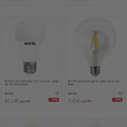
Bomb.led estandar e27 12w.cal. (caja
Bomb.led filam.globo g95 clara e27
de 10 unidades)
8wn
MATEL
MATEL
35,24€
7,47€
- 30%
- 30%
50,34€
10,67€