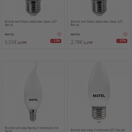
Bomb.led filam.estandar clara e27
Bomb.led filam.estandar clara e27
6w.ca
8w.ca
MATEL
MATEL
3,35€
2,78€
- 52%
- 47%
6,99€
5,20€
Bomb.led vela flama 3 intensid.e14
Bomb.led vela 3 intensid.e27 5w.cal
5w.fr