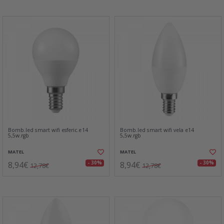
Bomb.led smart wifi esferic.e14
Bomb.led smart wifi vela e14
5,5w.rgb
5,5w.rgb
MATEL
MATEL
8,94€
8,94€
- 30%
- 30%
12,78€
12,78€