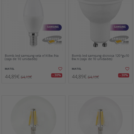
Bomb.led samsung vela e14 8w.fria
Bomb.led samsung dicroica 120ºgu10
(caja de 10 unidades)
8w.n (caja de 10 unidades)
MATEL
MATEL
44,89€
44,89€
- 30%
- 30%
64,13€
64,13€