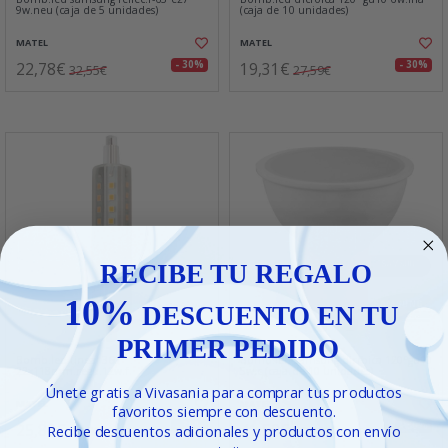
9w.neu (caja de 5 unidades)
(caja de 10 unidades)
MATEL
MATEL
22,78€
19,31€
- 30%
- 30%
32,55€
27,59€
RECIBE TU REGALO
10%
DESCUENTO EN TU
PRIMER PEDIDO
Bomb.led lineal 360º
Bomb.led samsung dicroica 120ºgu10
22x118mm.regu.12w.f
5w.c (caja de 10 unidades)
Únete gratis a Vivasania para comprar tus productos
MATEL
MATEL
favoritos siempre con descuento.
25,80€
41,50€
- 30%
- 30%
Recibe descuentos adicionales y productos con envío
36,86€
59,29€