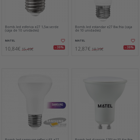
Bomb.led esferica e27 1,5w.verde
Bomb.led estandar e27 8w.fria (caja
(caja de 10 unidades)
de 10 unidades)
MATEL
MATEL
10,84€
12,87€
- 30%
- 30%
15,49€
18,39€
Bomb.led samsung reflec.r-63 e27
Bomb.led dicroica 120º gu10 6w.fria