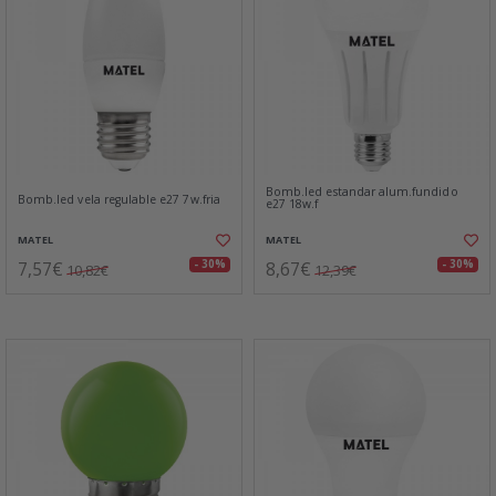
Bomb.led estandar alum.fundido
Bomb.led vela regulable e27 7w.fria
e27 18w.f
MATEL
MATEL
7,57€
8,67€
- 30%
- 30%
10,82€
12,39€