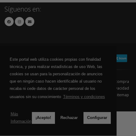
Síguenos en:
Este portal web utiliza cookies propias con finalidad
técnica, y para realizar estadísticas de uso Web, las
cookies se usan para la personalización de anuncios
que en ningún caso hacen identificable al usuario no
Contacto
Aviso Legal
Condiciones de compra
Política de envíos
Política de devolución
Política de Privacidad
recaba ni cede datos de carácter personal de los
Política de Cookies
Sitemap
usuarios sin su conocimiento
Términos y condiciones
© 2026 - Todos los derechos reservados.
Más
¡Acepto!
Rechazar
Configurar
Información