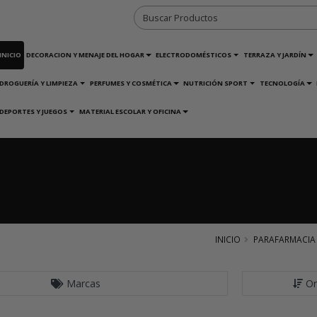
INICIO
DECORACION Y MENAJE DEL HOGAR
ELECTRODOMÉSTICOS
TERRAZA Y JARDÍN
DROGUERÍA Y LIMPIEZA
PERFUMES Y COSMÉTICA
NUTRICIÓN SPORT
TECNOLOGÍA
DEPORTES Y JUEGOS
MATERIAL ESCOLAR Y OFICINA
INICIO
PARAFARMACIA
Marcas
Or