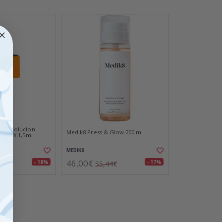
mula Solucion
Medik8 Press & Glow 200 ml
a 20 X 1,5ml
MEDIK8
46,00€
- 18%
- 17%
0€
55,44€