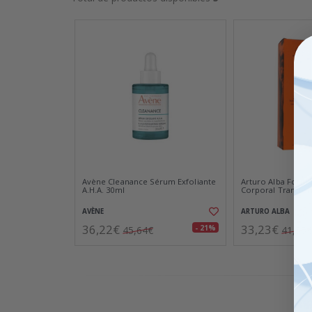
Avène Cleanance Sérum Exfoliante
Arturo Alba Formu
A.H.A. 30ml
Corporal Transfo
AVÈNE
ARTURO ALBA
36,22€
33,23€
- 21%
45,64€
41,55€