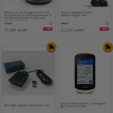
BALIZA Luz de Emergencia V16 con
Soporte cargador coche
Geolocalización Homologada por la
inalam.magnet.15w
DGT Baliza V16 SIM Incorporada
Clasificación IP-54
SUMEX
ONLEX
43,98€
22,55€
- 52%
- 27%
91,16€
30,92€
Garmin edge explore 2 / navegador
Warnlight cargador doble usb / 2m
gps 3" para bicicleta