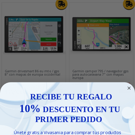
Garmin drivesmart 86 eu mt-s / gps
Garmin camper 795 / navegador gps
8" con mapas de europa occidental
para autocaravana 7" con mapas
europa
GARMIN
GARMIN
355,90€
347,01€
- 23%
- 23%
462,67€
451,11€
RECIBE TU REGALO
10%
DESCUENTO EN TU
PRIMER PEDIDO
Únete gratis a Vivasania para comprar tus productos