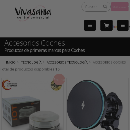
Powered
by
Tra
Accesorios Coches
Productos de primeras marcas para Coches
INICIO
TECNOLOGÍA
ACCESORIOS TECNOLOGÍA
ACCESORIOS COCHES
Total de productos disponibles
15
Promo