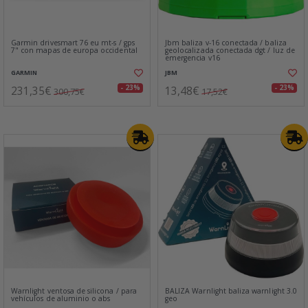
Garmin drivesmart 76 eu mt-s / gps
Jbm baliza v-16 conectada / baliza
7" con mapas de europa occidental
geolocalizada conectada dgt / luz de
emergencia v16
GARMIN
JBM
231,35€
13,48€
- 23%
- 23%
300,75€
17,52€
Warnlight ventosa de silicona / para
BALIZA Warnlight baliza warnlight 3.0
vehículos de aluminio o abs
geo