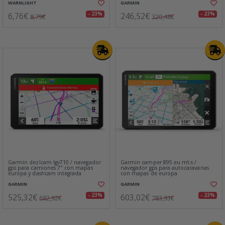
WARNLIGHT
GARMIN
6,76€
246,52€
- 23%
- 23%
8,79€
320,48€
Garmin dezlcam lgv710 / navegador
Garmin camper 895 eu mt-s /
gps para camiones 7" con mapas
navegador gps para autocaravanas
europa y dashcam integrada
con mapas de europa
GARMIN
GARMIN
525,32€
603,02€
- 23%
- 23%
682,92€
783,93€