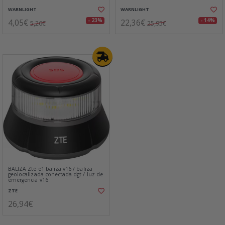
WARNLIGHT
WARNLIGHT
4,05€
22,36€
- 23%
- 14%
5,26€
25,95€
BALIZA Zte e1 baliza v16 / baliza
geolocalizada conectada dgt / luz de
emergencia v16
ZTE
26,94€