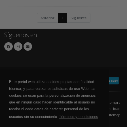
Anterior
1
Siguiente
Síguenos en:
Este portal web utiliza cookies propias con finalidad
técnica, y para realizar estadísticas de uso Web, las
cookies se usan para la personalización de anuncios
que en ningún caso hacen identificable al usuario no
Contacto
Aviso Legal
Condiciones de compra
Política de envíos
Política de devolución
Política de Privacidad
recaba ni cede datos de carácter personal de los
Política de Cookies
Sitemap
usuarios sin su conocimiento
Términos y condiciones
© 2026 - Todos los derechos reservados.