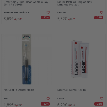
Beter Spray Bucal Haan Apple a Day
Farline Pastillas Limpiadoras
20ml Ref.38088
Limpieza Protesis
PARAFARMACIA BÁSICA
FARLINE
3,63€
5,52€
- 22%
- 22%
4,65€
7,07€
Kin Cepillo Dental Medio
Lacer Gel Dental 125 ml
KIN
LACER
1,89€
6,29€
- 22%
- 22%
2,42€
8,05€