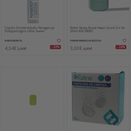
Cepillo Dental Adulto Parogencyl
Beter Spray Bucal Haan Good On Ya
Postquirurgico Ultra Suave
20ml Ref.38087
PAROGENCYL
PARAFARMACIA BÁSICA
4,34€
3,63€
- 22%
- 22%
5,56€
4,65€