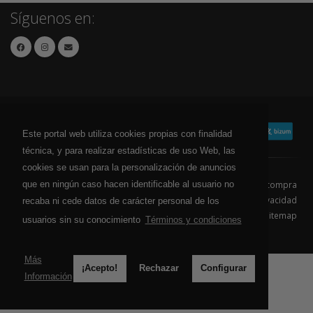
Síguenos en:
Este portal web utiliza cookies propias con finalidad
técnica, y para realizar estadísticas de uso Web, las
cookies se usan para la personalización de anuncios
que en ningún caso hacen identificable al usuario no
Contacto
Aviso Legal
Condiciones de compra
Política de envíos
Política de devolución
Política de Privacidad
recaba ni cede datos de carácter personal de los
Política de Cookies
Sitemap
usuarios sin su conocimiento
Términos y condiciones
© 2026 - Todos los derechos reservados.
Más
¡Acepto!
Rechazar
Configurar
Información