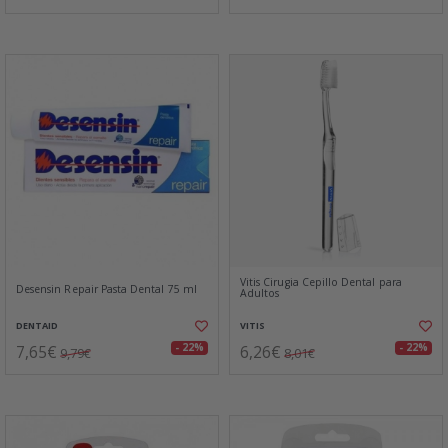
Vitis Cirugia Cepillo Dental para
Desensin Repair Pasta Dental 75 ml
Adultos
DENTAID
VITIS
7,65€
6,26€
- 22%
- 22%
9,79€
8,01€