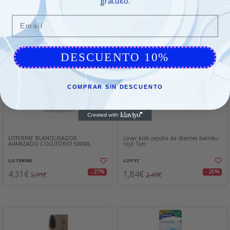
gratuito.
Email
DESCUENTO 10%
COMPRAR SIN DESCUENTO
LISTERINE BLANQUEADOR
Lovyc kids cepillo de dientes bambu
AVANZADO COLUTORIO 500ML
rojo 1un
LISTERINE
LOV'YC
4,31€
1,84€
- 27%
- 25%
5,91€
2,46€