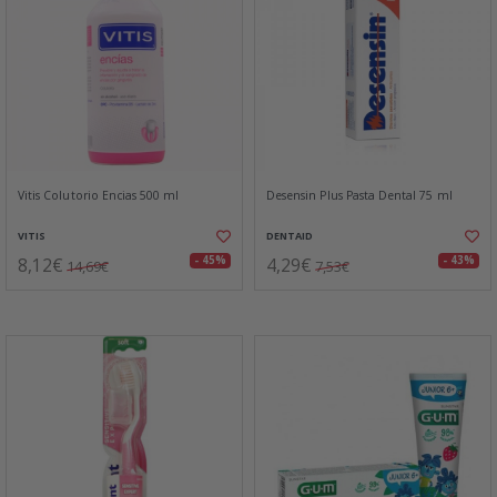
Vitis Colutorio Encias 500 ml
Desensin Plus Pasta Dental 75 ml
VITIS
DENTAID
8,12€
4,29€
- 45%
- 43%
14,69€
7,53€