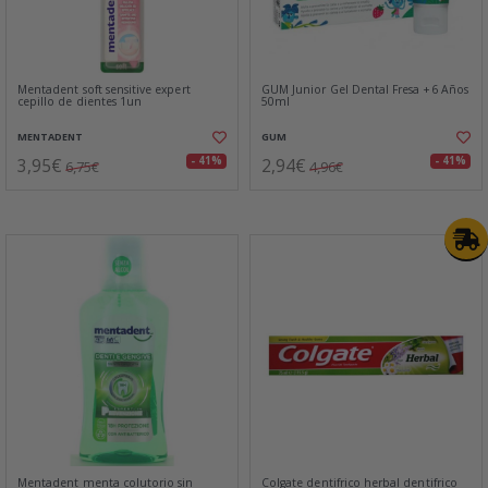
Mentadent soft sensitive expert
GUM Junior Gel Dental Fresa +6 Años
cepillo de dientes 1un
50ml
MENTADENT
GUM
3,95€
2,94€
- 41%
- 41%
6,75€
4,96€
Mentadent menta colutorio sin
Colgate dentifrico herbal dentifrico