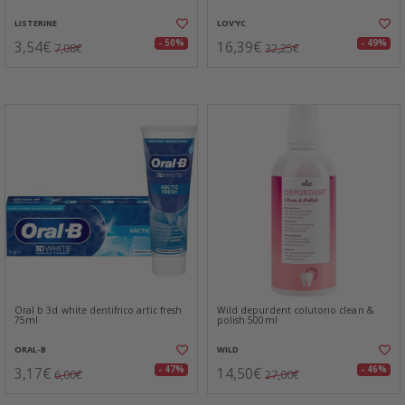
LISTERINE
LOV'YC
3,54€
16,39€
- 50%
- 49%
7,08€
32,25€
Oral b 3d white dentifrico artic fresh
Wild depurdent colutorio clean &
75ml
polish 500ml
ORAL-B
WILD
3,17€
14,50€
- 47%
- 46%
6,00€
27,00€