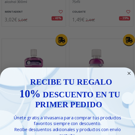
alcohol 300ml
75ml
MENTADENT
COLGATE
3,02€
1,49€
- 40%
- 39%
5,04€
2,44€
RECIBE TU REGALO
10%
DESCUENTO EN TU
PRIMER PEDIDO
Listerine Cuidado Total Menta 500 ml
Listerine Cuidado Total 95 ml
Únete gratis a Vivasania para comprar tus productos
LISTERINE
LISTERINE
favoritos siempre con descuento.
4,87€
1,65€
- 38%
- 28%
7,86€
2,28€
Recibe descuentos adicionales y productos con envío