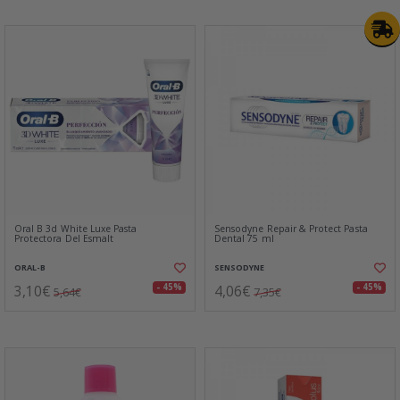
Oral B 3d White Luxe Pasta
Sensodyne Repair & Protect Pasta
Protectora Del Esmalt
Dental 75 ml
ORAL-B
SENSODYNE
3,10€
4,06€
- 45%
- 45%
5,64€
7,35€