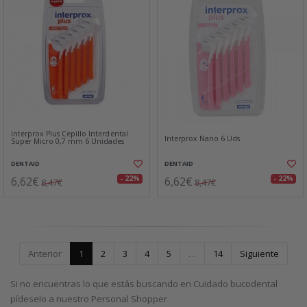
Interprox Plus Cepillo Interdental
Interprox Nano 6 Uds
Super Micro 0,7 mm 6 Unidades
DENTAID
DENTAID
6,62€
6,62€
- 22%
- 22%
8,47€
8,47€
Anterior
1
2
3
4
5
…
14
Siguiente
Si no encuentras lo que estás buscando en Cuidado bucodental
pídeselo a nuestro Personal Shopper