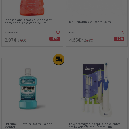
Iodosan antiplaca colutorio anti-
Kin Periokin Gel Dental 30ml
bacteriano sin alcohol 500ml
IODOSAN
KIN
2,97€
4,65€
- 67%
- 62%
9,00€
12,38€
Listerine 1 Botella 500 ml Sabor
Lovyc recargable cepillo de dientes
Mentol
"""+4 cabezales""""""""" 1un