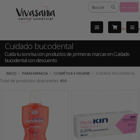
Powered
by
Tra
Cuidado bucodental
Cuida tu sonrisa con productos de primeras marcas en Cuidado
bucodental con descuento
INICIO
PARAFARMACIA
COSMÉTICA E HIGIENE
CUIDADO BUCODENTAL
Total de productos disponibles
416