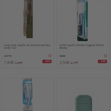
Lovyc kids cepillo de dientes bambu
GUM Cepillo Dental Original White
verde 1un
Medio
LOV'YC
GUM
1,84€
2,94€
- 25%
- 22%
2,46€
3,77€