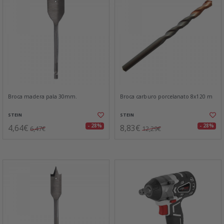
Broca madera pala 30mm.
Broca carburo porcelanato 8x120 m
STEIN
STEIN
4,64€
8,83€
- 28%
- 28%
6,47€
12,29€