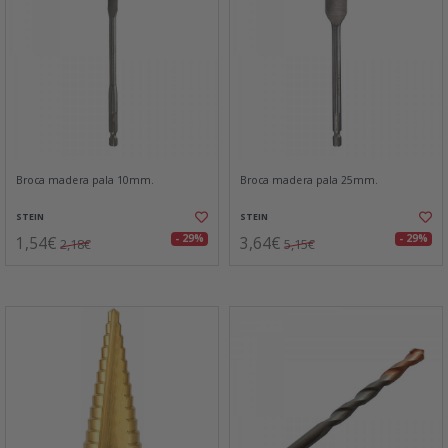
Broca madera pala 10mm.
Broca madera pala 25mm.
STEIN
STEIN
1,54€
3,64€
- 29%
- 29%
2,18€
5,15€