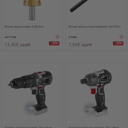
Broca escalonada 4-20mm.
Broca carburo porcelanato 6x100m
VATTON
STEIN
13,43€
7,50€
- 29%
- 29%
19,00€
10,61€
Taladro percut.worgrip 20v s/bat
Atornill.impacto worgrip 20v s/bat