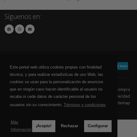
Síguenos en:
Este portal web utiliza cookies propias con finalidad
técnica, y para realizar estadísticas de uso Web, las
cookies se usan para la personalización de anuncios
que en ningún caso hacen identificable al usuario no
Contacto
Aviso Legal
Condiciones de compra
Política de envíos
Política de devolución
Política de Privacidad
recaba ni cede datos de carácter personal de los
Política de Cookies
Sitemap
usuarios sin su conocimiento
Términos y condiciones
© 2026 - Todos los derechos reservados.
Más
¡Acepto!
Rechazar
Configurar
Información