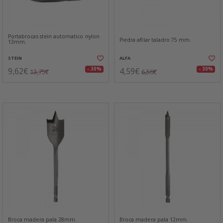
Portabrocas stein automatico nylon
Piedra afilar taladro 75 mm.
13mm.
STEIN
ALFA
9,62€
4,59€
- 30%
- 30%
13,75€
6,56€
Broca madera pala 28mm.
Broca madera pala 12mm.