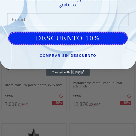
gratuito.
Email
DESCUENTO 10%
COMPRAR SIN DESCUENTO
Portabrocas metal. manual con
Broca carburo porcelanato 4x75 mm
adap. sds
STEIN
STEIN
7,00€
12,87€
- 29%
- 29%
9,84€
18,02€