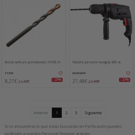
Broca carburo porcelanato 7x100 m
Taladro percutor worgrip 600 w.
STEIN
WORGRIP
8,27€
27,48€
- 27%
- 27%
11,40€
37,88€
Anterior
1
2
3
Siguiente
Si no encuentras lo que estás buscando en Perforación puedes
pedírselo a nuestro Personal Shopper gratuito.