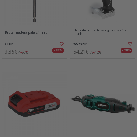
Llave de impacto worgrip 20v.s/bat
Broca madera pala 24mm.
brush
STEIN
WORGRIP
3,35€
54,21€
- 28%
- 28%
4,65€
75,12€