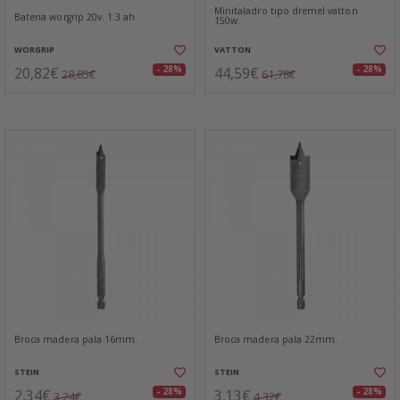
Minitaladro tipo dremel vatton
Bateria worgrip 20v. 1.3 ah.
150w.
WORGRIP
VATTON
20,82€
44,59€
- 28%
- 28%
28,85€
61,78€
Broca madera pala 16mm.
Broca madera pala 22mm.
STEIN
STEIN
2,34€
3,13€
- 28%
- 28%
3,24€
4,32€