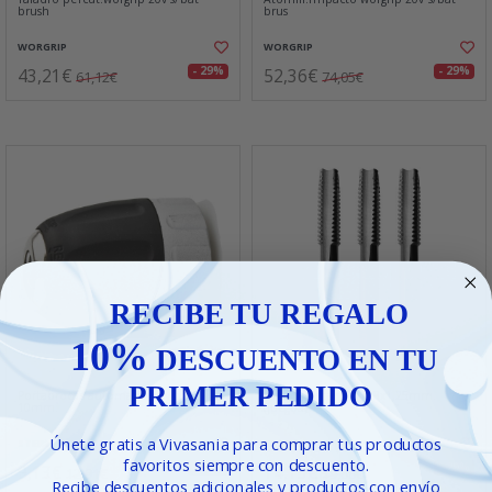
brush
brus
WORGRIP
WORGRIP
43,21€
52,36€
- 29%
- 29%
61,12€
74,05€
RECIBE TU REGALO
10%
DESCUENTO EN TU
PRIMER PEDIDO
Portabrocas automatico nylon
Macho roscar hss m8x1,25mm.
10mm.
(juego3)
Únete gratis a Vivasania para comprar tus productos
STEIN
VATTON
favoritos siempre con descuento.
9,13€
14,13€
- 29%
- 29%
12,91€
19,88€
Recibe descuentos adicionales y productos con envío