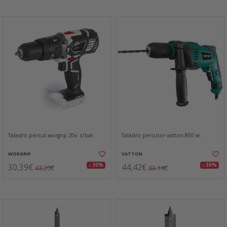
Taladro percut.worgrip 20v. s/bat
Taladro percutor vatton 850 w.
WORGRIP
VATTON
30,39€
44,42€
- 30%
- 30%
43,20€
63,14€