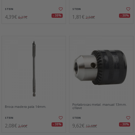
STEIN
STEIN
4,39€
1,81€
- 30%
- 30%
6,27€
2,58€
Portabrocas metal. manual 13mm.
Broca madera pala 14mm.
c/llave
STEIN
STEIN
2,08€
9,62€
- 30%
- 30%
2,96€
13,68€