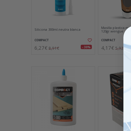
Masilla plastica m
Silicona 300ml.neutra blanca
120gr.wengue
COMPACT
COMPACT
6,27€
4,17€
- 30%
8,91€
5,92€