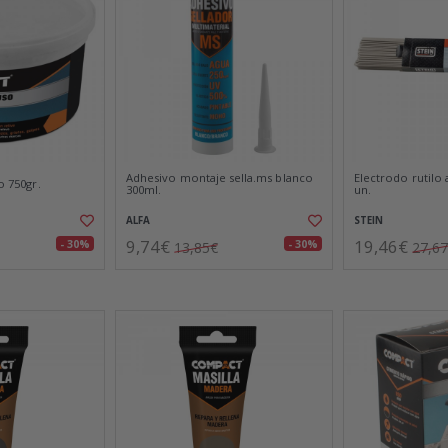
Adhesivo montaje sella.ms blanco
Electrodo rutilo 
o 750gr.
300ml.
un.
ALFA
STEIN
9,74€
19,46€
- 30%
- 30%
13,85€
27,6