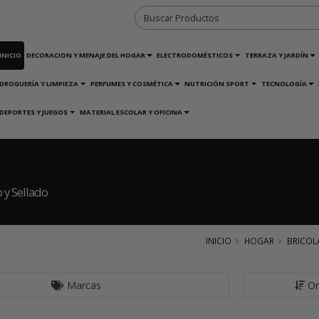
INICIO
DECORACION Y MENAJE DEL HOGAR
ELECTRODOMÉSTICOS
TERRAZA Y JARDÍN
DROGUERÍA Y LIMPIEZA
PERFUMES Y COSMÉTICA
NUTRICIÓN SPORT
TECNOLOGÍA
DEPORTES Y JUEGOS
MATERIAL ESCOLAR Y OFICINA
 y Sellado
INICIO
HOGAR
BRICOL
Marcas
Or