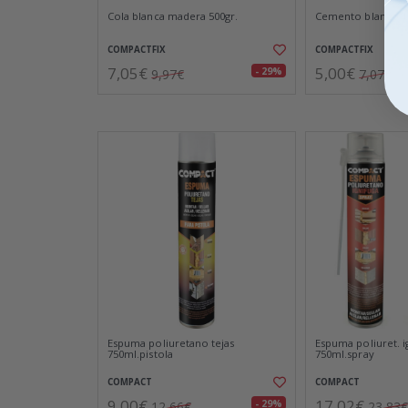
Cola blanca madera 500gr.
Cemento blanco 1,
COMPACTFIX
COMPACTFIX
7,05€
5,00€
- 29%
9,97€
7,07€
Espuma poliuretano tejas
Espuma poliuret. i
750ml.pistola
750ml.spray
COMPACT
COMPACT
9,00€
17,02€
- 29%
12,66€
23,83€