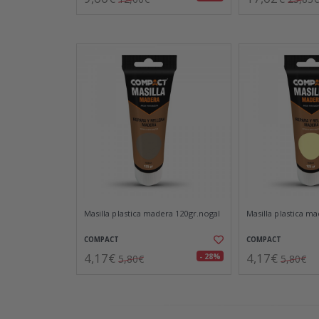
Masilla plastica madera 120gr.nogal
Masilla plastica m
COMPACT
COMPACT
4,17€
4,17€
- 28%
5,80€
5,80€