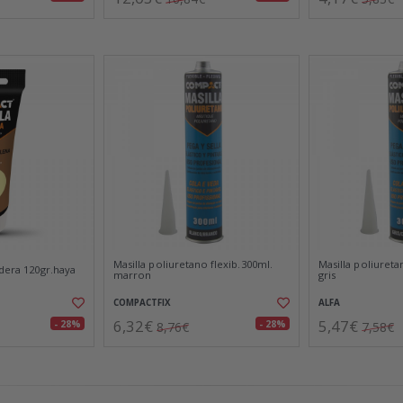
Masilla poliuretano flexib.300ml.
Masilla poliureta
adera 120gr.haya
marron
gris
COMPACTFIX
ALFA
6,32€
5,47€
- 28%
- 28%
8,76€
7,58€