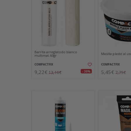
Barrita arreglatodo blanco
Masilla plaste al us
multimat.60gr
COMPACTFIX
COMPACTFIX
9,22€
5,45€
- 30%
13,16€
7,75€