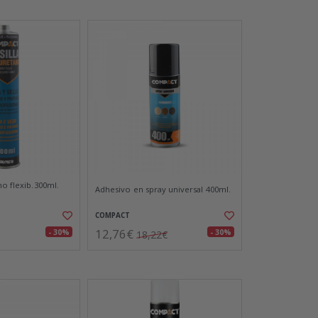
no flexib.300ml.
Adhesivo en spray universal 400ml.
COMPACT
12,76€
- 30%
- 30%
18,22€