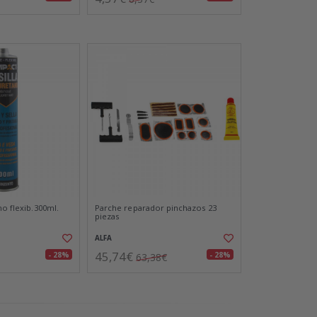
no flexib.300ml.
Parche reparador pinchazos 23
piezas
ALFA
45,74€
- 28%
- 28%
63,38€