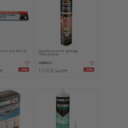
acero 2,5x350 120
Espuma poliuret. ignifuga
750ml.pistola
COMPACT
17,02€
- 30%
- 30%
7€
24,20€