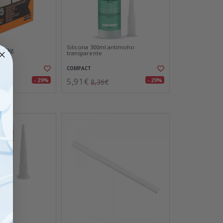
Silicona 300ml.antimoho
1,5kg.
transparente
COMPACT
5,91€
- 29%
- 29%
8,36€