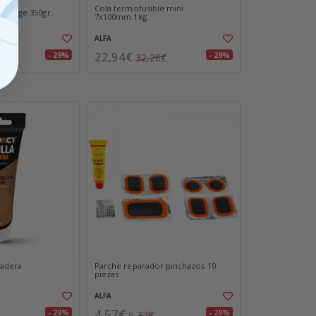
Cola termofusible mini
 beige 350gr.
7x100mm.1kg.
ALFA
22,94€
- 29%
- 29%
32,28€
madera
Parche reparador pinchazos 10
piezas
ALFA
4,57€
- 28%
- 28%
6,37€