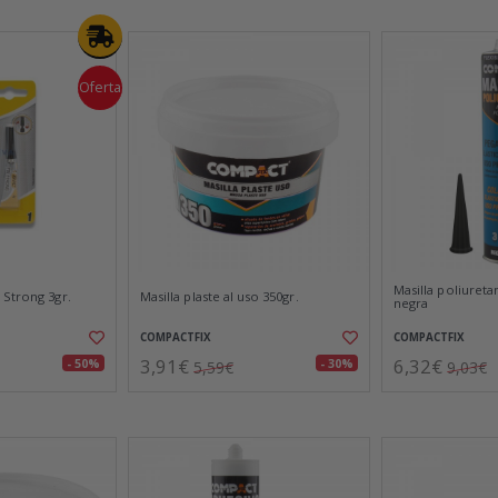
Oferta
Masilla poliureta
 Strong 3gr.
Masilla plaste al uso 350gr.
negra
COMPACTFIX
COMPACTFIX
3,91€
6,32€
- 50%
- 30%
5,59€
9,03€