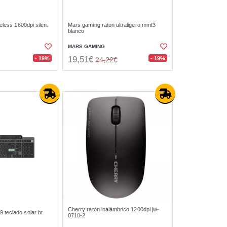
reless 1600dpi silen.
Mars gaming raton ultraligero mmt3
blanco
MARS GAMING
19,51€
- 19%
- 19%
24,22€
Cherry ratón inalámbrico 1200dpi jw-
 teclado solar bt
0710-2