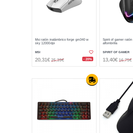
Msi ratón inalámbrico forge gm340 w
Spirit of gamer ratón
sky 12000dpi
alfombrilla
MSI
SPIRIT OF GAMER
20,31€
13,40€
- 20%
25,39€
16,75€