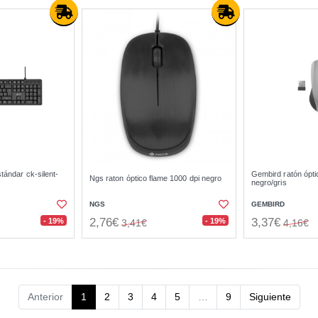
tándar ck-silent-
Gembird ratón ópti
Ngs raton óptico flame 1000 dpi negro
negro/gris
NGS
GEMBIRD
2,76€
3,37€
- 19%
- 19%
3,41€
4,16€
Anterior
1
2
3
4
5
…
9
Siguiente