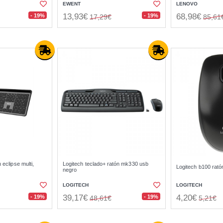
EWENT
LENOVO
13,93€
68,98€
- 19%
- 19%
17,29€
85,61
 eclipse multi,
Logitech teclado+ ratón mk330 usb
Logitech b100 rat
negro
LOGITECH
LOGITECH
39,17€
4,20€
- 19%
- 19%
48,61€
5,21€