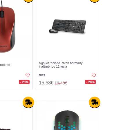
Ngs kit teclado+raton harmony
ired red
inalámbrico 12 tecla
NGS
15,58€
- 20%
- 20%
19,48€