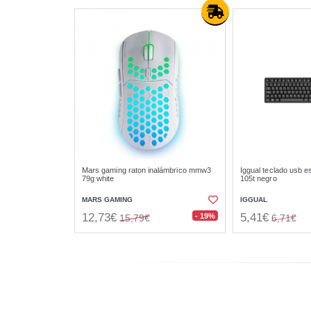
Mars gaming raton inalámbrico mmw3
Iggual teclado usb es
79g white
105t negro
MARS GAMING
IGGUAL
12,73€
5,41€
- 19%
15,79€
6,71€