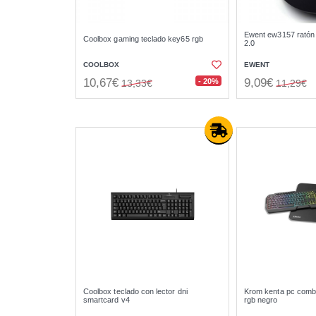
Ewent ew3157 ratón ó
Coolbox gaming teclado key65 rgb
2.0
COOLBOX
EWENT
10,67€
9,09€
- 20%
13,33€
11,29€
Coolbox teclado con lector dni
Krom kenta pc comb
smartcard v4
rgb negro