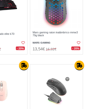
Mars gaming raton inalámbrico mmw3
ado elite k70
79g black
MARS GAMING
13,54€
- 20%
- 20%
€
16,92€