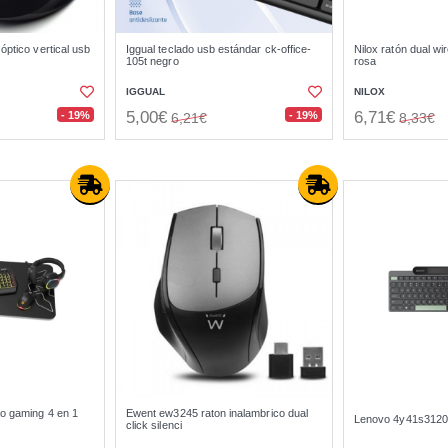
ptico vertical usb
Iggual teclado usb estándar ck-office-
Nilox ratón dual wi
105t negro
rosa
IGGUAL
NILOX
5,00€
6,71€
- 19%
- 19%
6,21€
8,33€
o gaming 4 en 1
Ewent ew3245 raton inalambrico dual
Lenovo 4y41s31209
click silenci