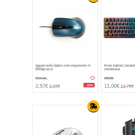
Iggual ratón óptico com-ergonomic-rl-
Krom kalista | teclad
800dpi azul
membrana
IGGUAL
KROM
2,57€
11,00€
- 20%
3,22€
13,76€