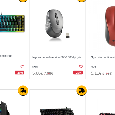
o mini rgb
Ngs raton inalambrico 800/1600dpi gris
Ngs ratón óptico w
NGS
NGS
5,66€
5,11€
- 20%
- 20%
7,08€
6,39€