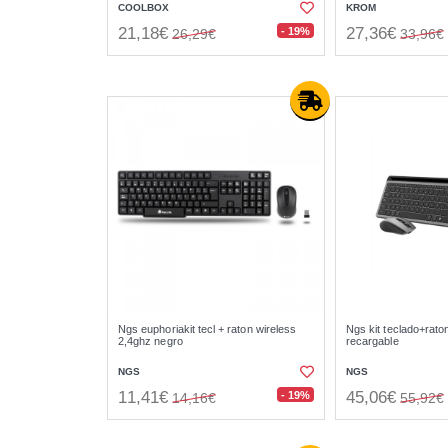
COOLBOX
KROM
21,18€
27,36€
- 19%
26,29€
33,96€
Ngs euphoriakit tecl + raton wireless
Ngs kit teclado+raton
2,4ghz negro
recargable
NGS
NGS
11,41€
45,06€
- 19%
14,16€
55,92€