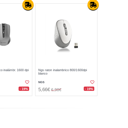
co inalámbr. 1600 dpi
Ngs raton inalambrico 800/1600dpi
blanco
NGS
5,66€
- 19%
- 19%
6,98€