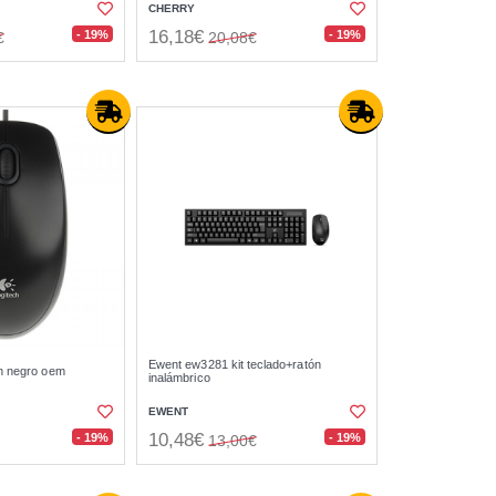
CHERRY
16,18€
- 19%
- 19%
€
20,08€
Ewent ew3281 kit teclado+ratón
ón negro oem
inalámbrico
EWENT
10,48€
- 19%
- 19%
13,00€