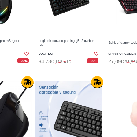
 pro m3 rgb +
Logitech teclado gaming g512 carbon
Spirit of gamer tecl
rgb
LOGITECH
SPIRIT OF GAMER
94,73€
27,09€
- 20%
- 20%
118,41€
33,86