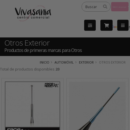
Powered
by
Tra
Otros Exterior
Productos de primeras marcas para Otros
INICIO
AUTOMÓVIL
EXTERIOR
OTROS EXTERIOR
Total de productos disponibles
20