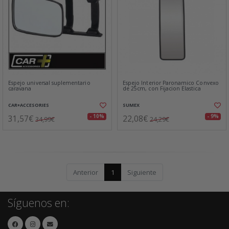
Espejo universal suplementario
Espejo Interior Paronamico Convexo
caravana
de 25cm, con Fijacion Elastica
CAR+ACCESORIES
SUMEX
31,57€
22,08€
- 10%
- 9%
34,99€
24,29€
Anterior
1
Siguiente
Síguenos en: