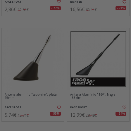
RACE SPORT
RICHTER
2,86€
16,56€
- 77%
- 74%
12,61€
63,11€
Antena aluminio "sapphire". plata
Antena Aluminio "16V". Negra
75mm
185Mm
RACE SPORT
RACE SPORT
5,74€
12,99€
- 55%
- 54%
12,71€
28,49€