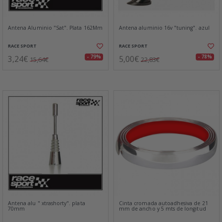
Antena Aluminio "Sat". Plata 162Mm
Antena aluminio 16v "tuning". azul
RACE SPORT
RACE SPORT
3,24€
5,00€
- 79%
- 78%
15,64€
22,83€
Antena alu " xtrashorty". plata
Cinta cromada autoadhesiva de 21
70mm
mm de ancho y 5 mts de longitud