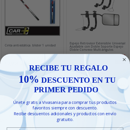
Espejo Retrovisor Extensible Universal
Cinta antiestática. blister 1 unidad
Ajustable con Doble Soporte Espejo
Doble Convexo Multi-ángulos
CAR+ACCESORIES
SUMEX
12,99€
70,19€
- 37%
- 30%
20,76€
99,89€
RECIBE TU REGALO
10%
DESCUENTO EN TU
PRIMER PEDIDO
Únete gratis a Vivasania para comprar tus productos
favoritos siempre con descuento.
Recibe descuentos adicionales y productos con envío
gratuito.
Email