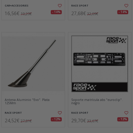
CAR+ACCESORIES
RACE SPORT
16,56€
27,68€
- 14%
- 14%
19,20€
32,09€
Antena Aluminio "Evo". Plata
Soporte matrícula abs "euroclip".
125Mm
negro
RACE SPORT
RACE SPORT
24,52€
29,70€
- 12%
- 12%
27,81€
33,67€