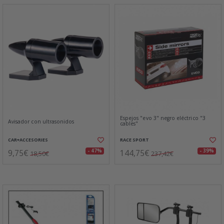
Espejos "evo 3" negro eléctrico "3
Avisador con ultrasonidos
cables"
CAR+ACCESORIES
RACE SPORT
9,75€
144,75€
- 47%
- 39%
18,50€
237,42€