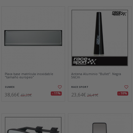
Placa base matrícula inoxidable
Antena Aluminio "Bullet". Negra
"tamaño europeo"
56Cm
SUMEX
RACE SPORT
38,66€
23,64€
- 11%
- 10%
43,33€
26,41€