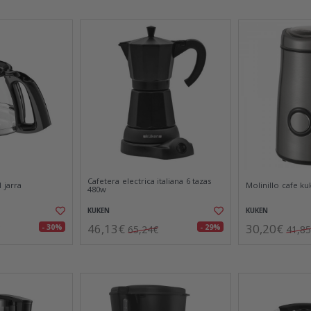
Cafetera electrica italiana 6 tazas
 jarra
Molinillo cafe k
480w
KUKEN
KUKEN
46,13€
30,20€
- 30%
- 29%
65,24€
41,8