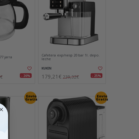
Cafetera exp/nesp 20 bar 1l. depo.
77 jarra
leche
KUKEN
179,21€
- 26%
- 25%
6€
239,32€
Envío
Envío
Gratis
Gratis