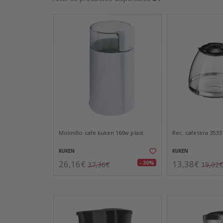
Molinillo cafe kuken 160w plast.
Rec. cafetera 35331
KUKEN
KUKEN
26,16€
13,38€
- 30%
37,36€
19,02€