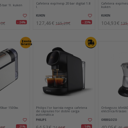
Cafetera exp/nesp 20 bar digital 1.8
Cafetera exp/nesp
5 bar 1l. kuken
l.
kuken
KUKEN
KUKEN
127,46€
104,93€
- 24%
- 23%
93€
165,29€
135
Envío
Gratis
20bar 1500w.
Philips l'or barista negra cafetera
Orbegozo kfe660 
de cápsulas l'or doble carga
eléctrica/6 tazas
automática
PHILIPS
ORBEGOZO
64,53€
40,05€
- 21%
- 14%
89€
74,91€
46,4