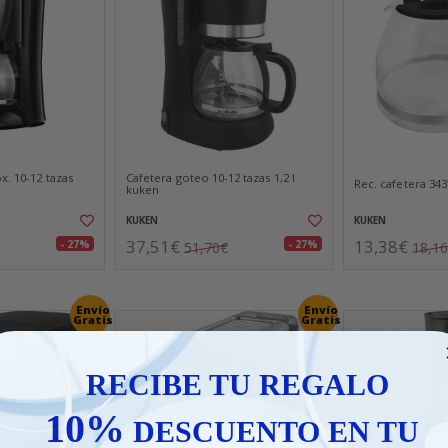
x. 10-12 tazas
Cafetera goteo 10-12 tazas 1,2 l
Rec. cafetera 343
kuken
KUKEN
KUKEN
37,51€
13,38€
- 27%
- 27%
51,70€
18,1
Envío
Envío
Gratis
Gratis
RECIBE TU REGALO
10%
DESCUENTO EN TU