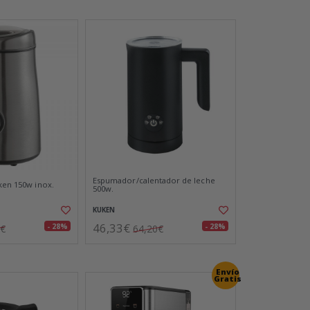
Espumador/calentador de leche
uken 150w inox.
500w.
KUKEN
46,33€
- 28%
- 28%
5€
64,20€
Envío
Gratis