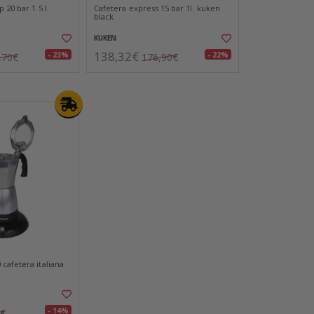
 20 bar 1.5 l.
Cafetera express 15 bar 1l. kuken
black
KUKEN
138,32€
- 23%
- 22%
,70€
176,90€
cafetera italiana
- 14%
8€