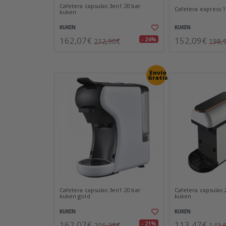
Cafetera capsulas 3en1 20 bar
Cafetera express 1
kuken
KUKEN
KUKEN
162,07€
152,09€
- 24%
212,90€
198,
Envío
Gratis
Cafetera capsulas 3en1 20 bar
Cafetera capsulas 
kuken gold
kuken
KUKEN
KUKEN
162,07€
113,47€
- 21%
206,38€
143,