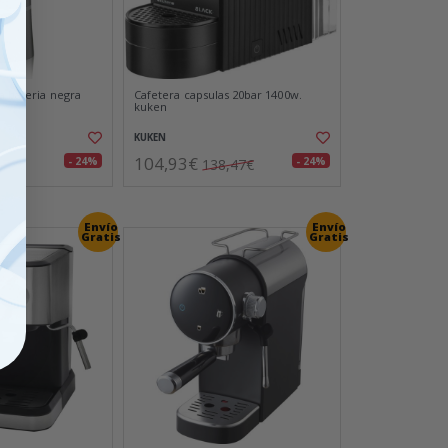
 a bateria negra
Cafetera capsulas 20bar 1400w.
kuken
KUKEN
104,93€
- 24%
- 24%
,73€
138,47€
Envío
Envío
Gratis
Gratis