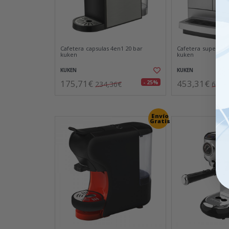
Cafetera capsulas 4en1 20 bar
Cafetera superaut
kuken
kuken
KUKEN
KUKEN
175,71€
453,31€
- 25%
234,36€
601,
Envío
Gratis