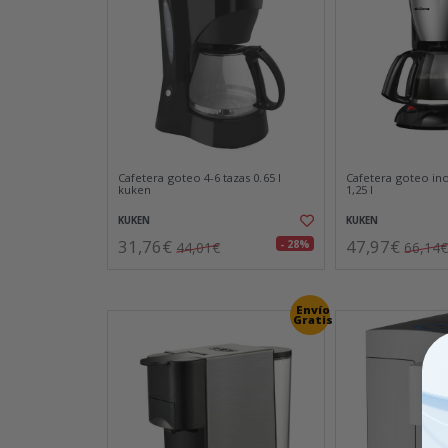
Cafetera goteo 4-6 tazas 0.65 l
Cafetera goteo ino
kuken
1,25 l
KUKEN
KUKEN
31,76€
47,97€
- 28%
44,01€
66,14€
Envío
Gratis