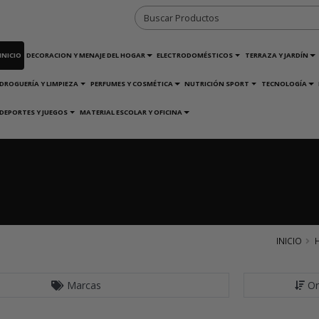
INICIO
DECORACION Y MENAJE DEL HOGAR
ELECTRODOMÉSTICOS
TERRAZA Y JARDÍN
DROGUERÍA Y LIMPIEZA
PERFUMES Y COSMÉTICA
NUTRICIÓN SPORT
TECNOLOGÍA
DEPORTES Y JUEGOS
MATERIAL ESCOLAR Y OFICINA
INICIO
Marcas
Or