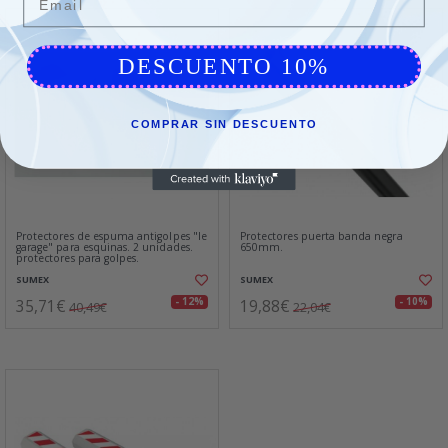
DESCUENTO 10%
COMPRAR SIN DESCUENTO
Protectores de espuma antigolpes "le
Protectores puerta banda negra
garage" para esquinas. 2 unidades.
650mm.
protectores para golpes.
SUMEX
SUMEX
35,71€
19,88€
- 12%
- 10%
40,49€
22,04€