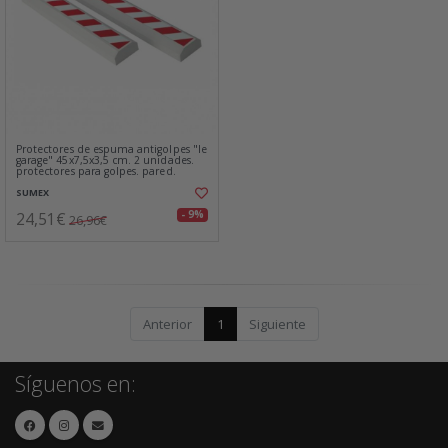
Protectores de espuma antigolpes "le
garage" 45x7,5x3,5 cm. 2 unidades.
protectores para golpes. pared.
SUMEX
24,51€
- 9%
26,96€
Anterior
1
Siguiente
Síguenos en: