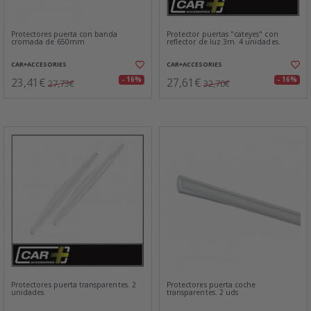
Protectores puerta con banda
Protector puertas "cateyes" con
cromada de 650mm
reflector de luz 3m. 4 unidades.
CAR+ACCESORIES
CAR+ACCESORIES
23,41€
27,61€
- 16%
- 16%
27,73€
32,70€
Protectores puerta transparentes. 2
Protectores puerta coche
unidades.
transparentes. 2 uds