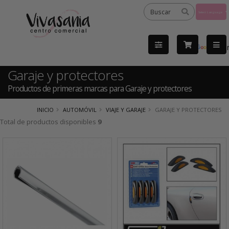
Powered
by
Tra
Garaje y protectores
Productos de primeras marcas para Garaje y protectores
INICIO
AUTOMÓVIL
VIAJE Y GARAJE
GARAJE Y PROTECTORES
Total de productos disponibles
9