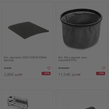
Rec. aspirador 33671/33078/33846
Rec. filtro aspirad. seco-
esponja
liquido(47910)
KUKEN
WORGRIP
2,86€
11,04€
- 30%
- 30%
4,07€
15,70€