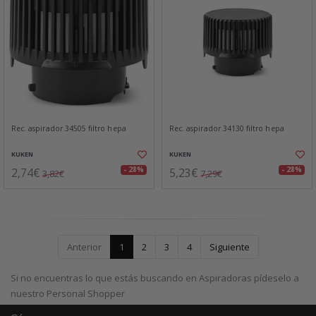
Rec. aspirador 34505 filtro hepa
Rec. aspirador 34130 filtro hepa
KUKEN
KUKEN
2,74€
5,23€
- 28%
- 28%
3,82€
7,29€
Anterior
1
2
3
4
Siguiente
Si no encuentras lo que estás buscando en Aspiradoras pídeselo a
nuestro Personal Shopper