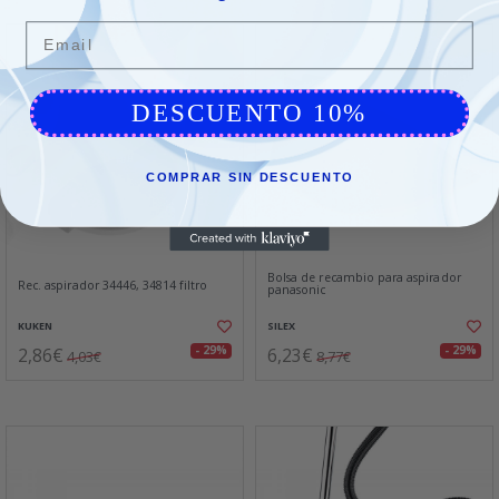
Email
DESCUENTO 10%
COMPRAR SIN DESCUENTO
Bolsa de recambio para aspirador
Rec. aspirador 34446, 34814 filtro
panasonic
KUKEN
SILEX
2,86€
6,23€
- 29%
- 29%
4,03€
8,77€