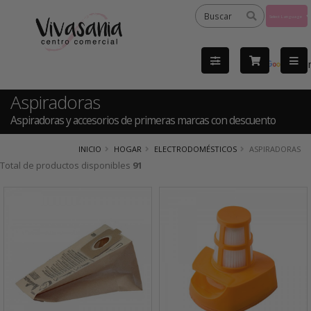
Powered
by
Tra
Aspiradoras
Aspiradoras y accesorios de primeras marcas con descuento
INICIO
HOGAR
ELECTRODOMÉSTICOS
ASPIRADORAS
Total de productos disponibles
91