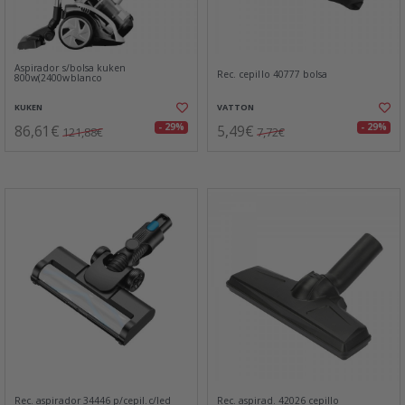
Aspirador s/bolsa kuken
Rec. cepillo 40777 bolsa
800w(2400wblanco
KUKEN
VATTON
86,61€
5,49€
- 29%
- 29%
121,88€
7,72€
Rec. aspirador 34446 p/cepil.c/led
Rec. aspirad. 42026 cepillo