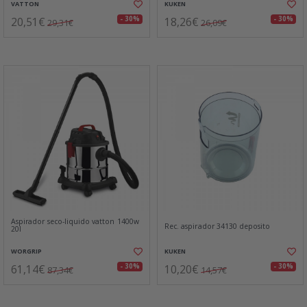
VATTON
KUKEN
20,51€
18,26€
- 30%
- 30%
29,31€
26,09€
Aspirador seco-liquido vatton 1400w
Rec. aspirador 34130 deposito
20l
WORGRIP
KUKEN
61,14€
10,20€
- 30%
- 30%
87,34€
14,57€