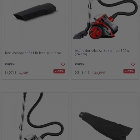
Aspirador s/bolsa kuken red 800w.
Rec. aspirador 34118 boquilla larga
(2400w)
KUKEN
KUKEN
0,81€
86,61€
- 29%
- 29%
1,14€
121,88€