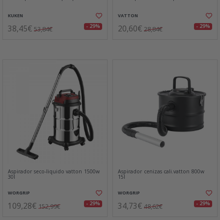
KUKEN
VATTON
38,45€
20,60€
- 29%
- 29%
53,84€
28,84€
Aspirador seco-liquido vatton 1500w
Aspirador cenizas cali.vatton 800w
30l
15l
WORGRIP
WORGRIP
109,28€
34,73€
- 29%
- 29%
152,99€
48,62€