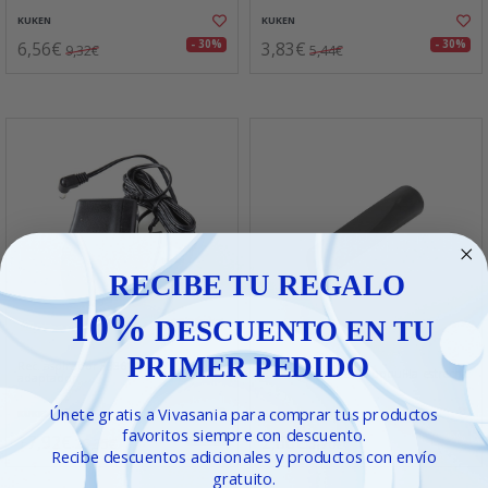
KUKEN
KUKEN
6,56€
3,83€
- 30%
- 30%
9,32€
5,44€
RECIBE TU REGALO
10%
DESCUENTO EN TU
PRIMER PEDIDO
Rec. aspirador 33861,33947
Rec. aspirad. 42026 boquilla estrecha
adaptador
Únete gratis a Vivasania para comprar tus productos
KUKEN
VATTON
favoritos siempre con descuento.
17,92€
2,66€
- 29%
- 29%
25,35€
3,76€
Recibe descuentos adicionales y productos con envío
gratuito.