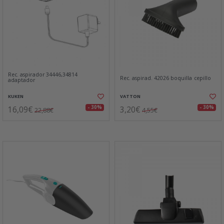
Rec. aspirador 34446,34814
Rec. aspirad. 42026 boquilla cepillo
adaptador
KUKEN
VATTON
16,09€
3,20€
- 30%
- 30%
22,88€
4,55€