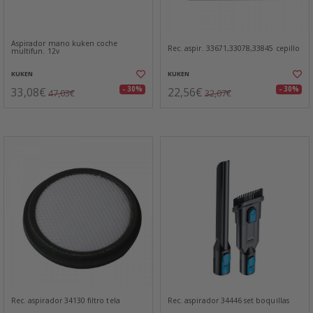
Aspirador mano kuken coche
Rec. aspir. 33671,33078,33845 cepillo
multifun. 12v
KUKEN
KUKEN
33,08€
22,56€
- 30%
- 30%
47,03€
32,07€
Rec. aspirador 34130 filtro tela
Rec. aspirador 34446 set boquillas