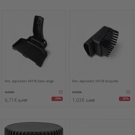
Rec. aspirador 34118 base carga
Rec. aspirador 34118 boquilla
KUKEN
KUKEN
6,71€
1,03€
- 29%
- 28%
9,39€
1,44€