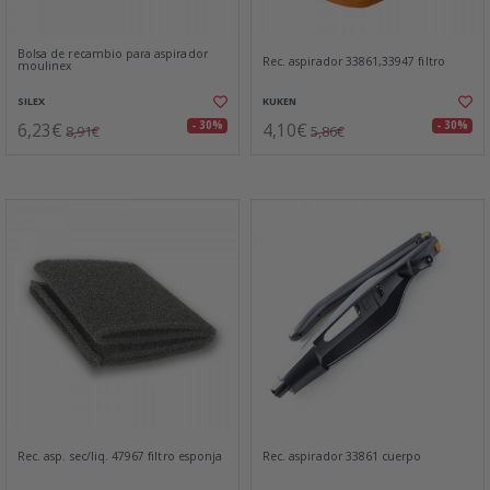
Bolsa de recambio para aspirador
Rec. aspirador 33861,33947 filtro
moulinex
SILEX
KUKEN
6,23€
4,10€
- 30%
- 30%
8,91€
5,86€
Rec. asp. sec/liq. 47967 filtro esponja
Rec. aspirador 33861 cuerpo