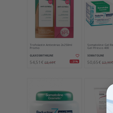
Trofolastin Antiestrias 2x250ml
Somatoline Gel R
Promo
Gel Ffresco 400
GLAXOSMITHKLINE
SOMATOLINE
54,51€
50,65€
- 21%
68,68€
63,36€