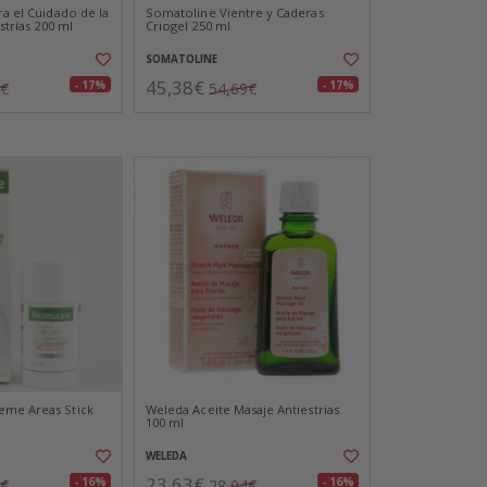
ra el Cuidado de la
Somatoline Vientre y Caderas
Estrías 200 ml
Criogel 250 ml
SOMATOLINE
45,38€
- 17%
- 17%
3€
54,69€
eme Areas Stick
Weleda Aceite Masaje Antiestrias
100 ml
WELEDA
23,63€
- 16%
- 16%
3€
28,04€