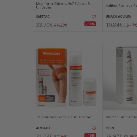
Mepiform Silicona 5x7,5 Apos. 5
Halibut Pomada R
Unidades
SAFETAC
URIACH-AQUILEA
33,70€
10,84€
- 18%
41,23€
13,17€
Thiomucase 50 ml 200 ml Promo
Woman Isdin Anties
ALMIRALL
ISDIN
31,04€
29,97€
- 16%
37,14€
35,85€