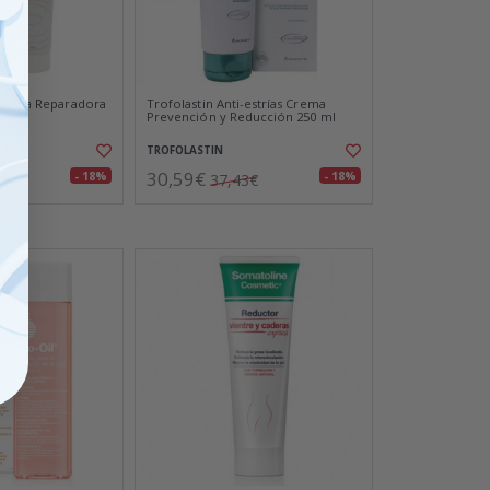
 Crema Reparadora
Trofolastin Anti-estrías Crema
Prevención y Reducción 250 ml
TROFOLASTIN
30,59€
- 18%
- 18%
9€
37,43€