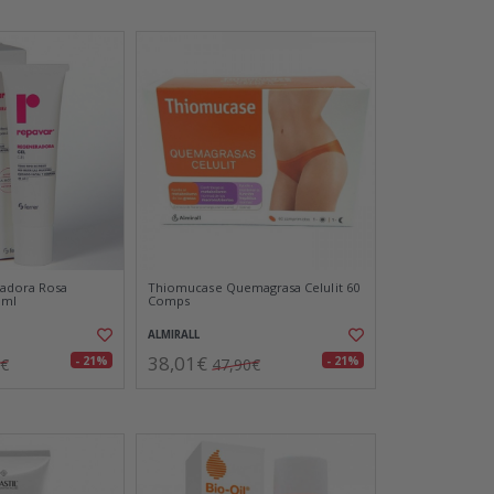
adora Rosa
Thiomucase Quemagrasa Celulit 60
 ml
Comps
ALMIRALL
38,01€
- 21%
- 21%
5€
47,90€