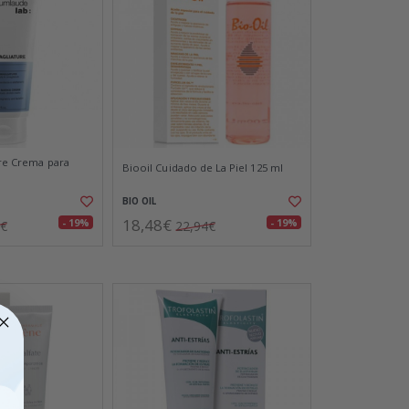
ure Crema para
Biooil Cuidado de La Piel 125 ml
BIO OIL
18,48€
- 19%
- 19%
4€
22,94€