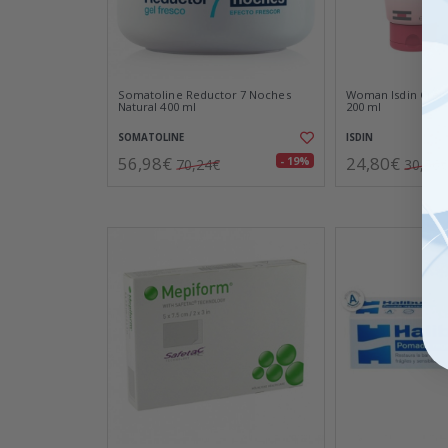
Somatoline Reductor 7 Noches
Woman Isdin Crem
Natural 400 ml
200 ml
SOMATOLINE
ISDIN
56,98€
24,80€
- 19%
70,24€
30,56€