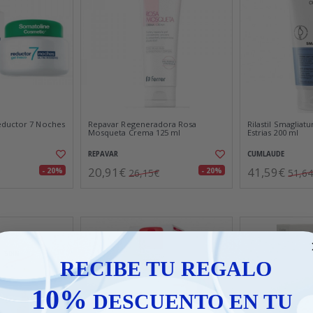
eductor 7 Noches
Repavar Regeneradora Rosa
Rilastil Smagliat
Mosqueta Crema 125 ml
Estrias 200 ml
REPAVAR
CUMLAUDE
20,91€
41,59€
- 20%
- 20%
26,15€
51,6
RECIBE TU REGALO
10%
DESCUENTO EN TU