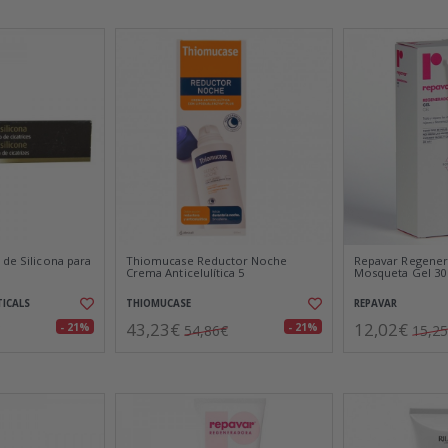
 de Silicona para
Thiomucase Reductor Noche
Repavar Regener
Crema Anticelulítica 5
Mosqueta Gel 30
ICALS
THIOMUCASE
REPAVAR
43,23€
12,02€
- 21%
- 21%
54,86€
15,2