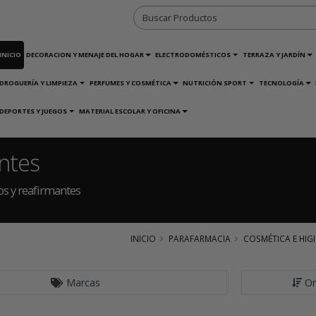
INICIO
DECORACION Y MENAJE DEL HOGAR
ELECTRODOMÉSTICOS
TERRAZA Y JARDÍN
DROGUERÍA Y LIMPIEZA
PERFUMES Y COSMÉTICA
NUTRICIÓN SPORT
TECNOLOGÍA
DEPORTES Y JUEGOS
MATERIAL ESCOLAR Y OFICINA
antes
os y reafirmantes
INICIO
PARAFARMACIA
COSMÉTICA E HIG
Marcas
Or