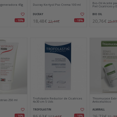
Bio-Oil Aceite pa
egeneradora 45g
Ducray Kertyol Pso Crema 100 ml
Piel Cicatrices y 
DUCRAY
BIO OIL
18,48€
20,76€
- 18%
- 18%
22,44€
25,0
Trofolastin Reductor de Cicatrices
Thiomucase Extr
trias 250 ml
4x30 cm 5 Uds
Anticelulitico
TROFOLASTIN
ALMIRALL
86,63€
26,73€
- 16%
- 16%
103,61€
31,7