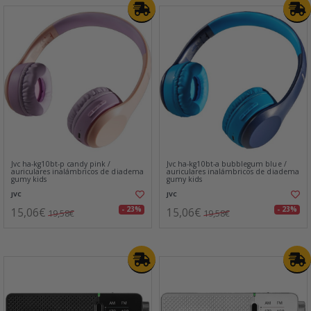
Jvc ha-kg10bt-p candy pink /
Jvc ha-kg10bt-a bubblegum blue /
auriculares inalámbricos de diadema
auriculares inalámbricos de diadema
gumy kids
gumy kids
JVC
JVC
15,06€
15,06€
- 23%
- 23%
19,58€
19,58€