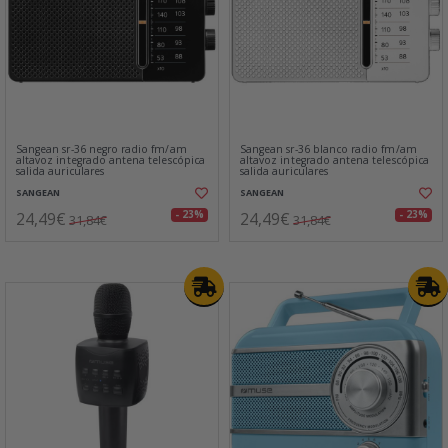
Sangean sr-36 negro radio fm/am
Sangean sr-36 blanco radio fm/am
altavoz integrado antena telescópica
altavoz integrado antena telescópica
salida auriculares
salida auriculares
SANGEAN
SANGEAN
24,49€
24,49€
- 23%
- 23%
31,84€
31,84€