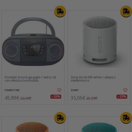
Fonestar boom-go-g gris / radio cd
Sony srs-xb100 white / altavoz
con efectos luminosos
inalámbrico
FONESTAR
SONY
45,89€
35,06€
- 23%
- 23%
59,66€
45,58€