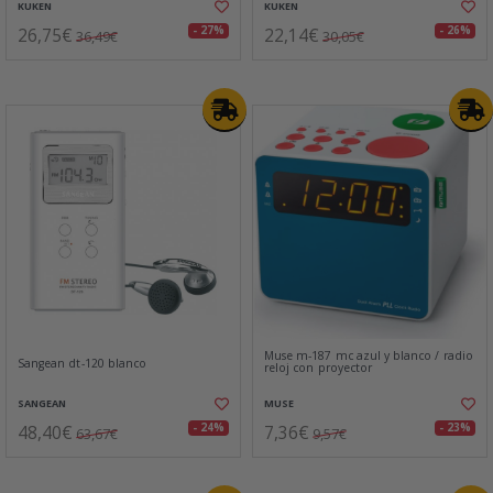
KUKEN
KUKEN
26,75€
22,14€
- 27%
- 26%
36,49€
30,05€
Muse m-187 mc azul y blanco / radio
Sangean dt-120 blanco
reloj con proyector
SANGEAN
MUSE
48,40€
7,36€
- 24%
- 23%
63,67€
9,57€