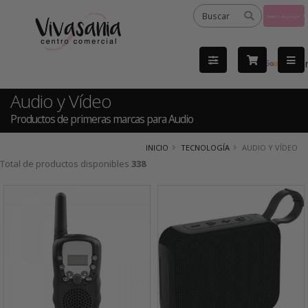
Powered
by
Tra
Audio y Vídeo
Productos de primeras marcas para Audio
INICIO
TECNOLOGÍA
AUDIO Y VÍDEO
Total de productos disponibles
338