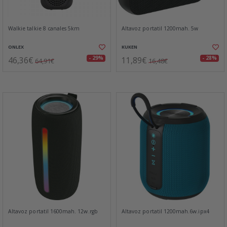
Walkie talkie 8 canales 5km
Altavoz portatil 1200mah. 5w
ONLEX
KUKEN
46,36€
11,89€
- 29%
- 28%
64,91€
16,48€
Altavoz portatil 1600mah. 12w.rgb
Altavoz portatil 1200mah.6w.ipx4