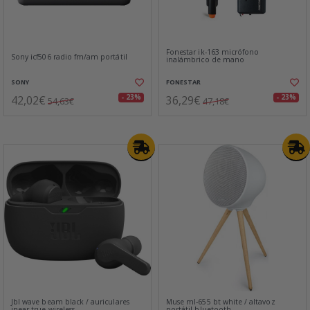
Fonestar ik-163 micrófono
Sony icf506 radio fm/am portátil
inalámbrico de mano
SONY
FONESTAR
42,02€
36,29€
- 23%
- 23%
54,63€
47,18€
Jbl wave beam black / auriculares
Muse ml-655 bt white / altavoz
inear true wireless
portátil bluetooth