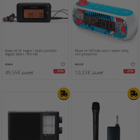
Aiwa rd-10 negro / radio portátil
Muse m-167kdb azul / radio reloj
digital dab+ / fm-rds
con proyector
AIWA
MUSE
49,55€
10,33€
- 23%
- 23%
64,42€
13,43€