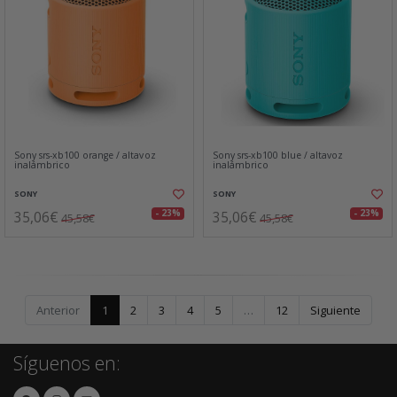
Sony srs-xb100 orange / altavoz
Sony srs-xb100 blue / altavoz
inalámbrico
inalámbrico
SONY
SONY
35,06€
35,06€
- 23%
- 23%
45,58€
45,58€
Anterior
1
2
3
4
5
…
12
Siguiente
Síguenos en: