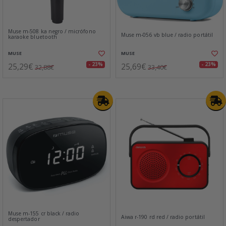
Muse m-508 ka negro / micrófono
Muse m-056 vb blue / radio portátil
karaoke bluetooth
MUSE
MUSE
25,29€
25,69€
- 23%
- 23%
32,88€
33,40€
Muse m-155 cr black / radio
Aiwa r-190 rd red / radio portátil
despertador