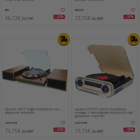
JBL
MUSE
56,72€
73,75€
- 23%
- 23%
73,74€
95,88€
Lauson cl617 nogal tocadiscos con
Lauson 01tt15 crema tocadiscos
altavoces externos
vintage 3 velocidades bluetooth usb
grabación mp3 fm
LAUSON
LAUSON
73,75€
73,75€
- 23%
- 23%
95,88€
95,88€