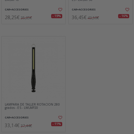
CAR+ACCESORIES
CAR+ACCESORIES
28,25€
36,45€
- 19%
- 16%
35,05€
43,50€
LAMPARA DE TALLER ROTACION 280
grados - ES - LWLMP20
CAR+ACCESORIES
33,14€
- 11%
37,44€