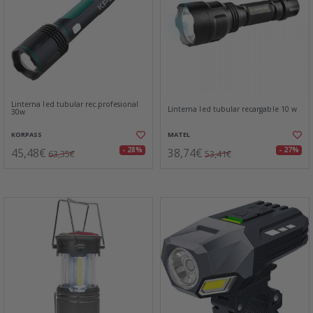
Linterna led tubular rec.profesional
Linterna led tubular recargable 10 w
30w
KORPASS
MATEL
45,48€
38,74€
- 28%
- 27%
63,35€
53,41€