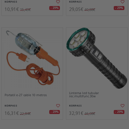
KORPASS
KORPASS
10,91€
29,05€
- 29%
- 29%
15,43€
40,88€
Linterna led tubular
Portatil e-27 cable 10 metros
rec.multifunc.30w
KORPASS
KORPASS
16,31€
32,91€
- 29%
- 29%
22,84€
46,08€