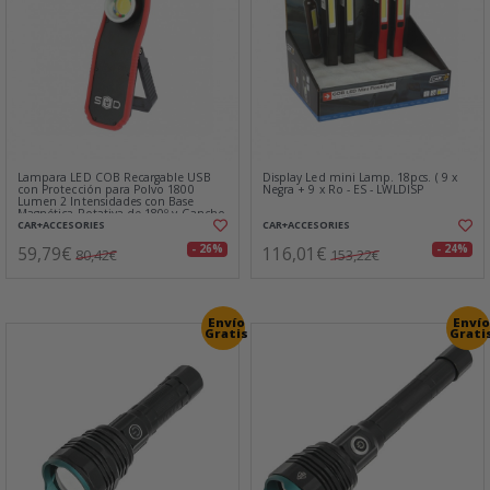
Lampara LED COB Recargable USB
Display Led mini Lamp. 18pcs. ( 9 x
con Protección para Polvo 1800
Negra + 9 x Ro - ES - LWLDISP
Lumen 2 Intensidades con Base
Magnética Rotativa de 180º y Gancho
CAR+ACCESORIES
CAR+ACCESORIES
59,79€
116,01€
- 26%
- 24%
80,42€
153,22€
Envío
Envío
Gratis
Grati