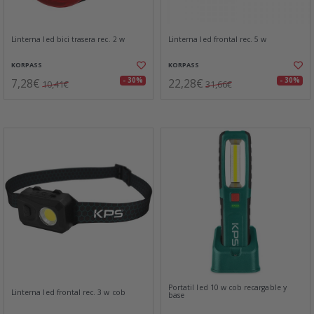
Linterna led bici trasera rec. 2 w
Linterna led frontal rec. 5 w
KORPASS
KORPASS
7,28€
22,28€
- 30%
- 30%
10,41€
31,66€
Portatil led 10 w cob recargable y
Linterna led frontal rec. 3 w cob
base