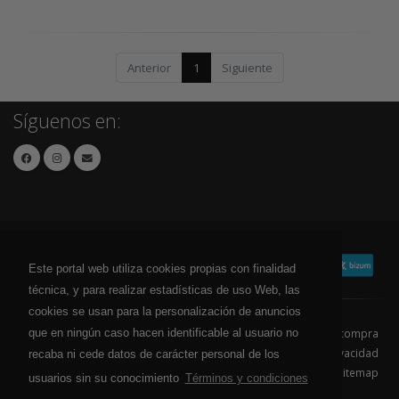
Anterior
1
Siguiente
Síguenos en:
Este portal web utiliza cookies propias con finalidad
técnica, y para realizar estadísticas de uso Web, las
cookies se usan para la personalización de anuncios
que en ningún caso hacen identificable al usuario no
Contacto
Aviso Legal
Condiciones de compra
Política de envíos
Política de devolución
Política de Privacidad
recaba ni cede datos de carácter personal de los
Política de Cookies
Sitemap
usuarios sin su conocimiento
Términos y condiciones
© 2026 - Todos los derechos reservados.