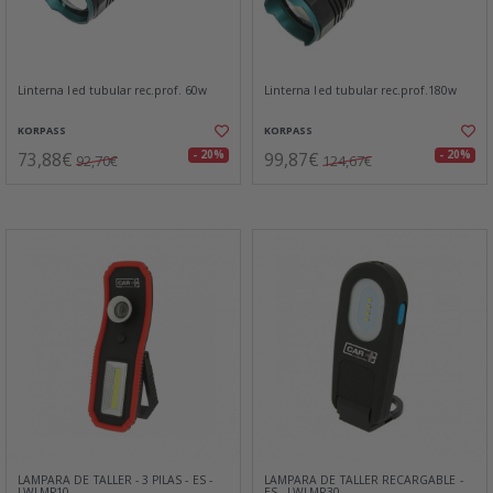
Linterna led tubular rec.prof. 60w
Linterna led tubular rec.prof.180w
KORPASS
KORPASS
73,88€
99,87€
- 20%
- 20%
92,70€
124,67€
LAMPARA DE TALLER - 3 PILAS - ES -
LAMPARA DE TALLER RECARGABLE -
LWLMP10
ES - LWLMP30