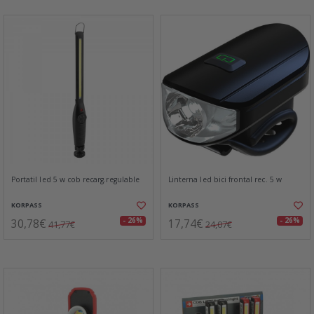
Portatil led 5 w cob recarg.regulable
Linterna led bici frontal rec. 5 w
KORPASS
KORPASS
30,78€
17,74€
- 26%
- 26%
41,77€
24,07€