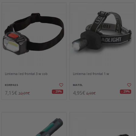
Linterna led frontal 3 w cob
Linterna led frontal 1 w
KORPASS
MATEL
7,15€
4,95€
- 29%
- 29%
10,01€
6,93€