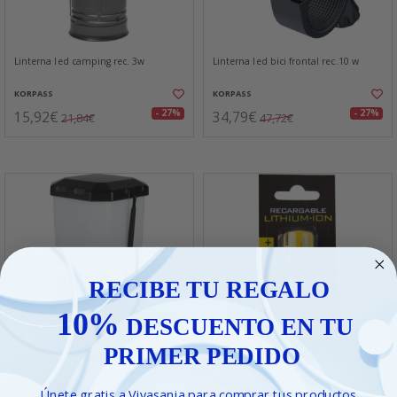
Linterna led camping rec. 3w
Linterna led bici frontal rec.10 w
KORPASS
KORPASS
15,92€
34,79€
- 27%
- 27%
21,84€
47,72€
RECIBE TU REGALO
10%
DESCUENTO EN TU
PRIMER PEDIDO
Linterna led camping rec. 5w
Bateria 18650 2400 mah
Únete gratis a Vivasania para comprar tus productos