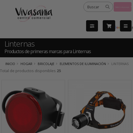
Powered
by
Tra
Linternas
Productos de primeras marcas para Linternas
INICIO
HOGAR
BRICOLAJE
ELEMENTOS DE ILUMINACIÓN
LINTERNAS
Total de productos disponibles
25