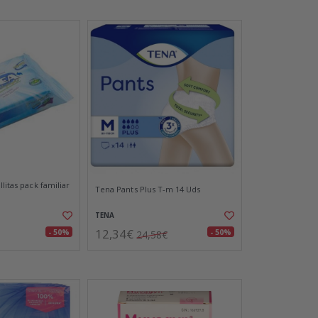
litas pack familiar
Tena Pants Plus T-m 14 Uds
TENA
12,34€
- 50%
- 50%
24,58€