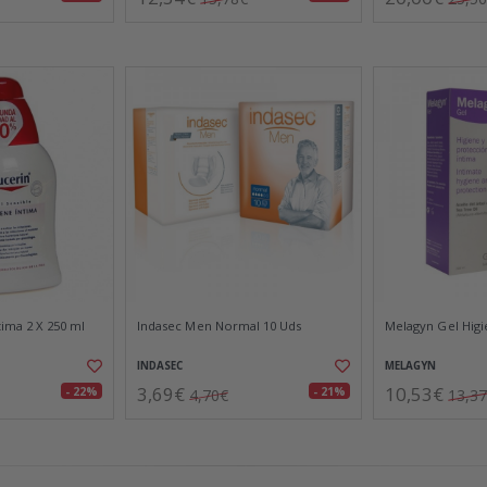
tima 2 X 250 ml
Indasec Men Normal 10 Uds
Melagyn Gel Higi
INDASEC
MELAGYN
3,69€
10,53€
- 22%
- 21%
4,70€
13,3