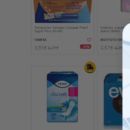
Tampones Tampax Compak Pearl
Instituto español 
Super Plus 16 Uds
diario 300ml
TAMPAX
INSTITUTO ESPAÑO
3,93€
2,57€
- 41%
6,71€
4,29€