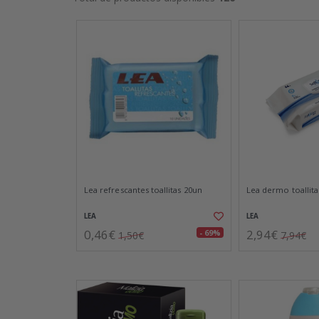
Lea refrescantes toallitas 20un
Lea dermo toallit
LEA
LEA
0,46€
2,94€
- 69%
1,50€
7,94€