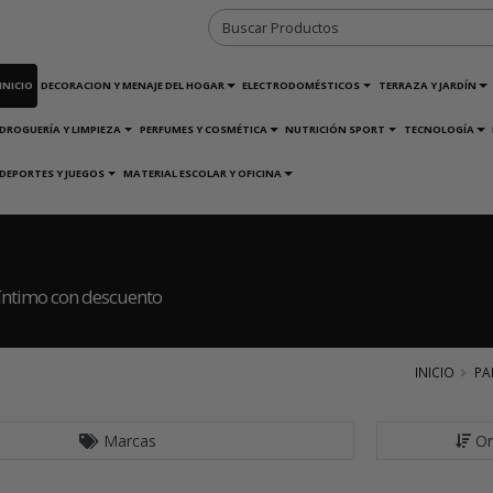
INICIO
DECORACION Y MENAJE DEL HOGAR
ELECTRODOMÉSTICOS
TERRAZA Y JARDÍN
DROGUERÍA Y LIMPIEZA
PERFUMES Y COSMÉTICA
NUTRICIÓN SPORT
TECNOLOGÍA
DEPORTES Y JUEGOS
MATERIAL ESCOLAR Y OFICINA
íntimo con descuento
INICIO
PA
Marcas
Or