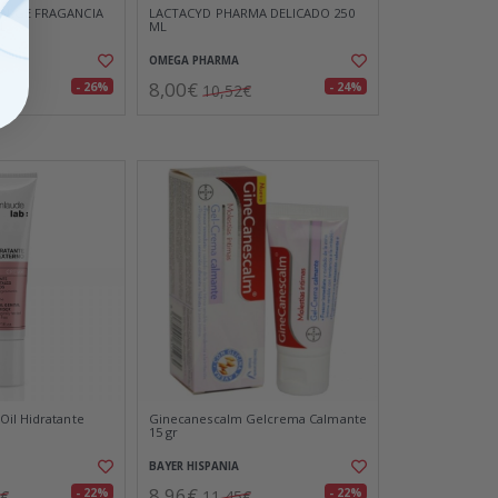
LARGE FRAGANCIA
LACTACYD PHARMA DELICADO 250
-L
ML
OMEGA PHARMA
8,00€
- 26%
- 24%
10,52€
il Hidratante
Ginecanescalm Gelcrema Calmante
15 gr
BAYER HISPANIA
8,96€
- 22%
- 22%
6€
11,45€