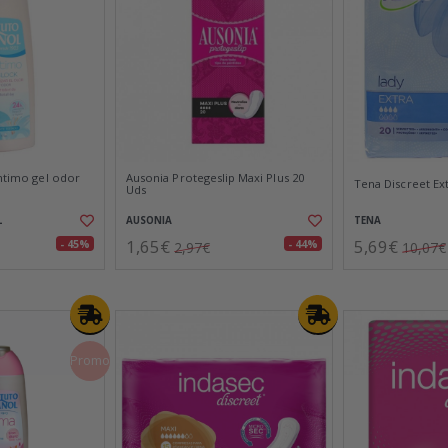
intimo gel odor
Ausonia Protegeslip Maxi Plus 20
Tena Discreet Ex
Uds
L
AUSONIA
TENA
1,65€
5,69€
- 45%
- 44%
2,97€
10,07€
Promo