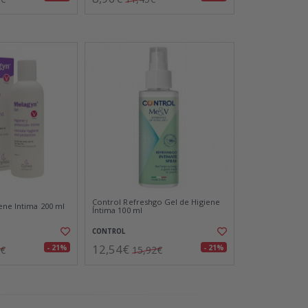
Control Refreshgo Gel de Higiene
ene Intima 200 ml
Íntima 100 ml
CONTROL
12,54€
- 21%
- 21%
7€
15,92€