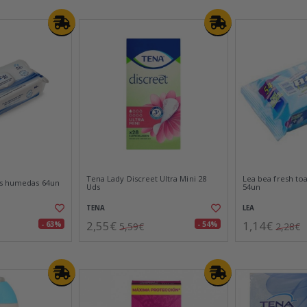
Tena Lady Discreet Ultra Mini 28
Lea bea fresh toal
as humedas 64un
Uds
54un
TENA
LEA
2,55€
1,14€
- 63%
- 54%
5,59€
2,28€