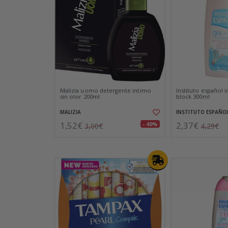
Malizia uomo detergente intimo
Instituto español 
sin olor 200ml
block 300ml
MALIZIA
INSTITUTO ESPAÑO
1,52€
2,37€
- 49%
3,00€
4,29€