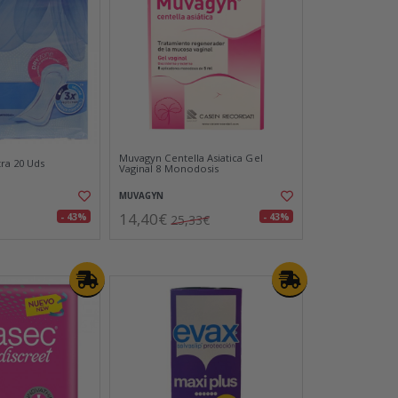
Muvagyn Centella Asiatica Gel
tra 20 Uds
Vaginal 8 Monodosis
MUVAGYN
14,40€
- 43%
- 43%
25,33€