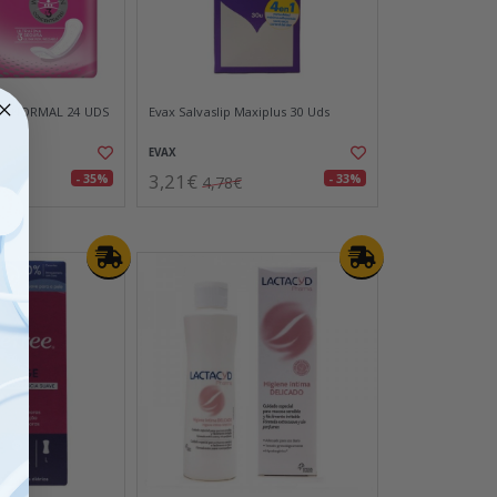
ET NORMAL 24 UDS
Evax Salvaslip Maxiplus 30 Uds
EVAX
3,21€
- 35%
- 33%
4,78€