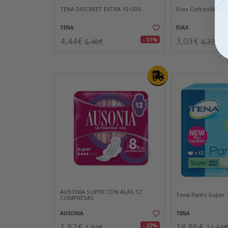
TENA DISCREET EXTRA 10 UDS
Evax Cottonlike N
TENA
EVAX
4,44€
3,03€
- 31%
6,46€
4,32€
AUSONIA SUPER CON ALAS 12
Tena Pants Super T
COMPRESAS
AUSONIA
TENA
1,97€
18,86€
- 22%
2,52€
24,12€