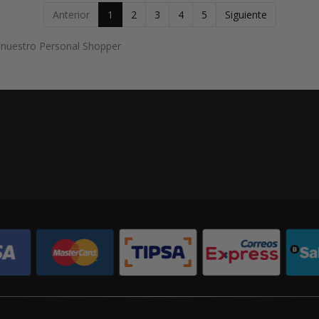
Anterior
1
2
3
4
5
Siguiente
a nuestro Personal Shopper