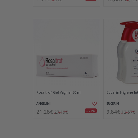
Rosaltrof Gel Vaginal 50 ml
Eucerin Higiene In
ANGELINI
EUCERIN
21,28€
9,84€
- 22%
27,19€
12,57€