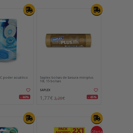
C poder acuático
Saplex bolsas de basura miniplus
10L 15 bolsas
SAPLEX
1,77€
- 46%
- 45%
3,20€
Oferta