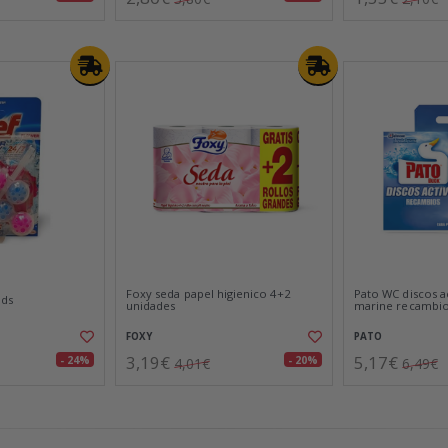
Foxy seda papel higienico 4+2
Pato WC discos ac
uds
unidades
marine recambio 
FOXY
PATO
3,19€
5,17€
- 24%
- 20%
4,01€
6,49€