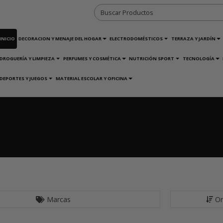
INICIO
DECORACION Y MENAJE DEL HOGAR
ELECTRODOMÉSTICOS
TERRAZA Y JARDÍN
DROGUERÍA Y LIMPIEZA
PERFUMES Y COSMÉTICA
NUTRICIÓN SPORT
TECNOLOGÍA
DEPORTES Y JUEGOS
MATERIAL ESCOLAR Y OFICINA
Marcas
Or