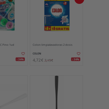
C Pino 1ud
Colon limpialavadoras 2 dosis
COLON
4,72€
- 34%
- 34%
7,15€