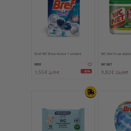
Bref WC Blue Active 1 unidad
WC Net Fosa séptic
BREF
WC NET
1,55€
9,82€
- 43%
2,71€
15,20€