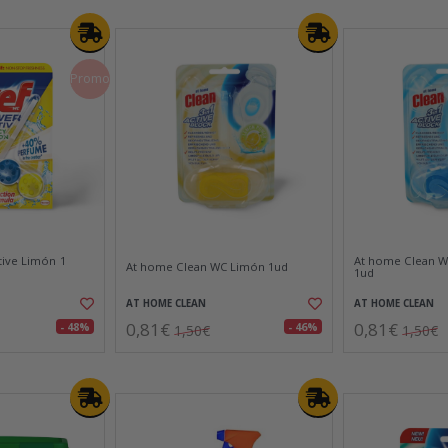
Promo
ive Limón 1
At home Clean W
At home Clean WC Limón 1ud
1ud
AT HOME CLEAN
AT HOME CLEAN
0,81€
0,81€
- 48%
- 46%
1,50€
1,50€