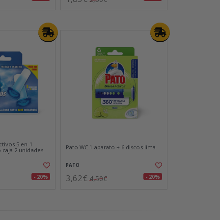
tivos 5 en 1
Pato WC 1 aparato + 6 discos lima
caja 2 unidades
PATO
3,62€
- 20%
- 20%
4,50€