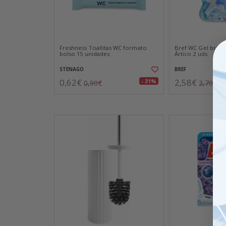
Freshness Toallitas WC formato
Bref WC Gel brill
bolso 15 unidades
Ártico 2 uds
STENAGO
BREF
0,62€
2,58€
- 31%
0,90€
3,70€