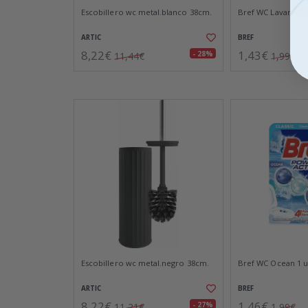
Escobillero wc metal.blanco 38cm.
Bref WC Lavanda 1
ARTIC
BREF
8,22€
1,43€
- 28%
11,44€
1,99€
Escobillero wc metal.negro 38cm.
Bref WC Ocean 1 
ARTIC
BREF
8,22€
1,46€
- 27%
11,21€
1,99€