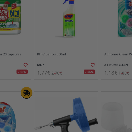
a 20 cápsulas
KH-7 Baños 500ml
At home Clean W
KH-7
AT HOME CLEAN
1,77€
1,18€
- 35%
- 34%
2,70€
1,80€