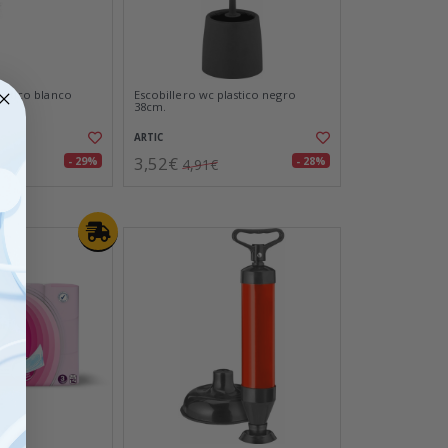
astico blanco
Escobillero wc plastico negro
38cm.
ARTIC
3,52€
- 29%
- 28%
4,91€