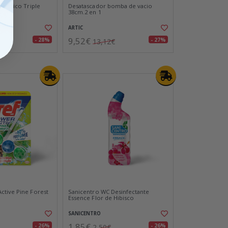
igienico Triple
Desatascador bomba de vacio
38cm.2 en 1
ARTIC
9,52€
- 28%
- 27%
13,12€
ctive Pine Forest
Sanicentro WC Desinfectante
Essence Flor de Hibisco
SANICENTRO
1,85€
- 26%
- 26%
2,50€