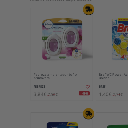
Febreze ambientador baño
Bref WC Power Act
primavera
unidad
FEBREZE
BREF
3,84€
1,40€
- 49%
7,50€
2,71€