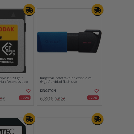
ipo b 128 gb /
Kingston datatraveler exodia m
ia cfexpress tipo
64gb / unidad flash usb
KINGSTON
6,80€
- 29%
- 29%
45€
9,52€