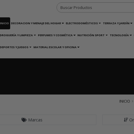
INICIO
DECORACION Y MENAJE DEL HOGAR
ELECTRODOMÉSTICOS
TERRAZA Y JARDÍN
DROGUERÍA Y LIMPIEZA
PERFUMES Y COSMÉTICA
NUTRICIÓN SPORT
TECNOLOGÍA
DEPORTES Y JUEGOS
MATERIAL ESCOLAR Y OFICINA
INICIO
Marcas
Or