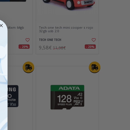
veler dtxm 64gb
Tech one tech mini cooper s rojo
32 gb usb 2.0
TECH ONE TECH
9,58€
- 20%
- 20%
11,98€