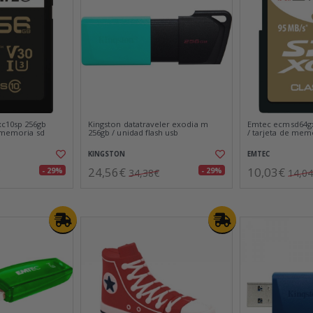
c10sp 256gb
Kingston datatraveler exodia m
Emtec ecmsd64gx
e memoria sd
256gb / unidad flash usb
/ tarjeta de mem
KINGSTON
EMTEC
24,56€
10,03€
- 29%
- 29%
34,38€
14,0