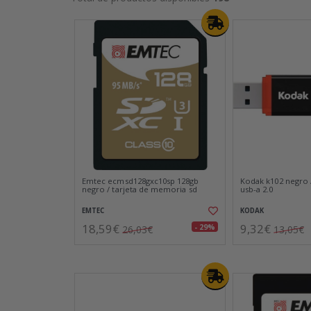
Emtec ecmsd128gxc10sp 128gb
Kodak k102 negro 
negro / tarjeta de memoria sd
usb-a 2.0
EMTEC
KODAK
18,59€
9,32€
- 29%
26,03€
13,05€