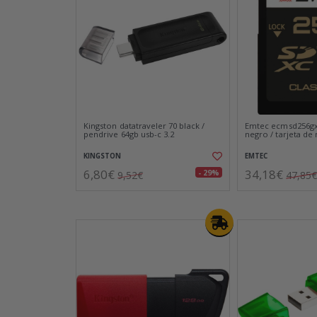
Kingston datatraveler 70 black /
Emtec ecmsd256gx
pendrive 64gb usb-c 3.2
negro / tarjeta d
KINGSTON
EMTEC
6,80€
34,18€
- 29%
9,52€
47,85€