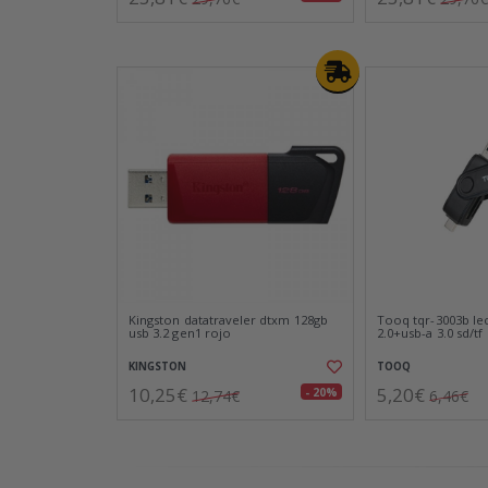
Kingston datatraveler dtxm 128gb
Tooq tqr-3003b le
usb 3.2 gen1 rojo
2.0+usb-a 3.0 sd/tf
KINGSTON
TOOQ
10,25€
5,20€
- 20%
12,74€
6,46€