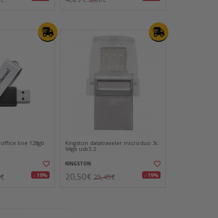
 office line 128gb
Kingston datatraveler microduo 3c
64gb usb3.2
KINGSTON
20,50€
- 19%
- 19%
5€
25,45€