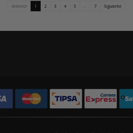
Anterior
1
2
3
4
5
…
7
Siguiente