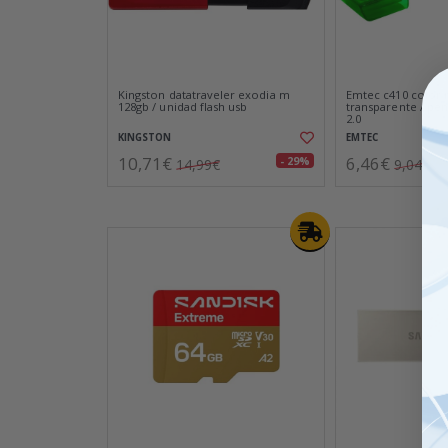
Kingston datatraveler exodia m
Emtec c410 color 
128gb / unidad flash usb
transparente / pen
2.0
KINGSTON
EMTEC
10,71€
6,46€
- 29%
14,99€
9,04€