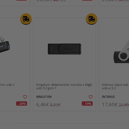
ctor usb-c
Kingston datatraveler exodia s 64gb
Intenso lápiz usb
usb 3.2 gen 1
usb-a 3.2
KINGSTON
INTENSO
6,46€
17,60€
- 20%
- 19%
8,02€
21,8