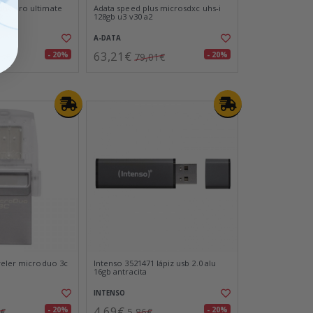
hc pro ultimate
Adata speed plus microsdxc uhs-i
k
128gb u3 v30 a2
A-DATA
63,21€
- 20%
- 20%
45€
79,01€
veler microduo 3c
Intenso 3521471 lápiz usb 2.0 alu
16gb antracita
INTENSO
4,69€
- 20%
- 20%
2€
5,86€