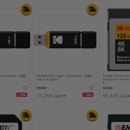
/ pendrive 128gb
Kodak k103 negro / pendrive 256gb
Kodak cfexpress t
usb-a 3.2 gen1
tarjeta de memor
b
KODAK
KODAK
21,29€
95,32€
- 29%
- 29%
29,81€
133,