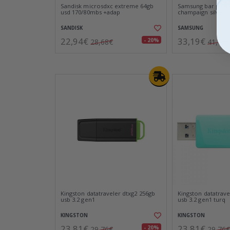
Sandisk microsdxc extreme 64gb
Samsung bar plus 
usd 170/80mbs +adap
champaign silver
SANDISK
SAMSUNG
22,94€
33,19€
- 20%
28,68€
41,49€
Kingston datatraveler dtxg2 256gb
Kingston datatrav
usb 3.2 gen1
usb 3.2 gen1 turq
KINGSTON
KINGSTON
23,81€
23,81€
- 20%
29,76€
29,76€