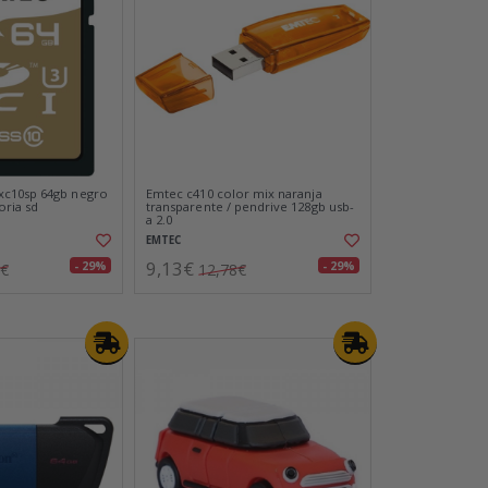
c10sp 64gb negro
Emtec c410 color mix naranja
oria sd
transparente / pendrive 128gb usb-
a 2.0
EMTEC
9,13€
- 29%
- 29%
4€
12,78€