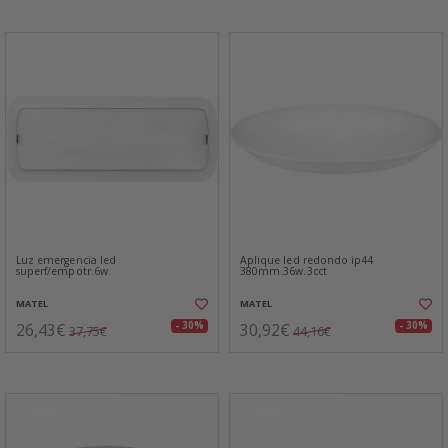
Luz emergencia led
Aplique led redondo ip44
superf/empotr.6w.
380mm.36w.3cct
MATEL
MATEL
26,43€
30,92€
- 30%
- 30%
37,75€
44,16€