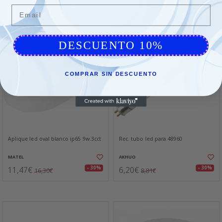
Email
DESCUENTO 10%
COMPRAR SIN DESCUENTO
Aplique led oval blanco ip65 9w.3cct
Rec. tubo led para 48960
MATEL
AKHUO
11,47€
6,20€
- 30%
- 30%
16,30€
8,81€