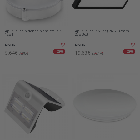
Aplique led redondo blanc.ext.ip65
Aplique led ip65 neg.268x132mm
12w.f
20w.3cct
MATEL
MATEL
5,64€
19,63€
- 29%
- 29%
7,98€
27,77€