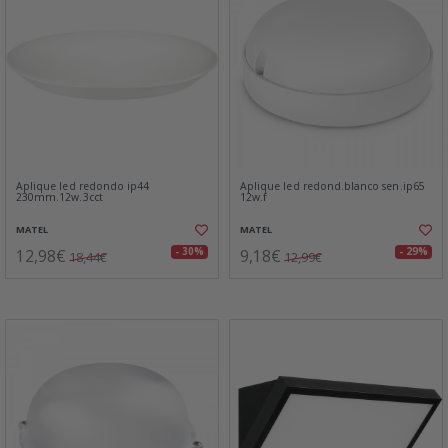
Aplique led redondo ip44
Aplique led redond.blanco sen.ip65
230mm.12w.3cct
12w.f
MATEL
MATEL
12,98€
9,18€
- 30%
- 29%
18,44€
12,99€