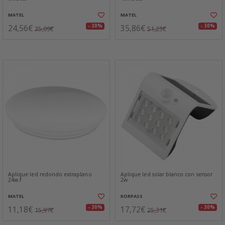
MATEL
MATEL
24,56€
35,86€
- 30%
- 30%
35,09€
51,23€
Aplique led redondo extraplano
Aplique led solar blanco con sensor
24w.f
2w
MATEL
KORPASS
11,18€
17,72€
- 30%
- 30%
15,97€
25,31€