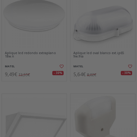
Aplique led redondo extraplano
Aplique led oval blanco ext.ip65
18w.n
9w.fria
MATEL
MATEL
9,49€
5,64€
- 30%
- 30%
13,55€
8,02€