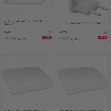
Aplique led ip65 blan.268x132mm
Luz led nocturna 1w 90º interruptor
20w.3cct
MATEL
MATEL
19,63€
6,57€
- 30%
- 30%
27,91€
9,34€
Aplique led cuadrado extraplano
Aplique led cuadrado extraplano