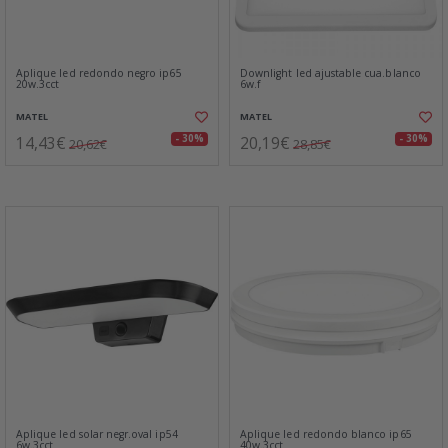
Aplique led redondo negro ip65
Downlight led ajustable cua.blanco
20w.3cct
6w.f
MATEL
MATEL
14,43€
20,19€
- 30%
- 30%
20,62€
28,85€
Aplique led solar negr.oval ip54
Aplique led redondo blanco ip65
6w.3cct
40w.3cct