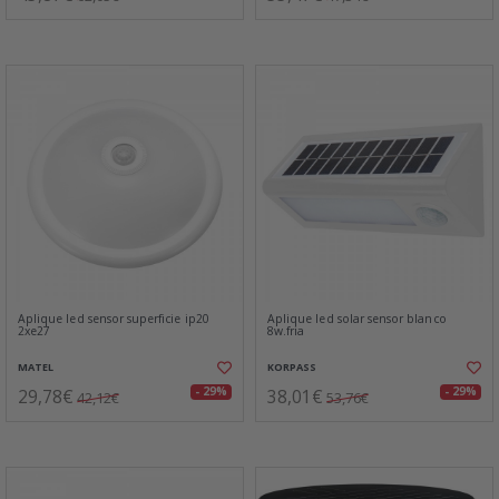
Aplique led sensor superficie ip20
Aplique led solar sensor blanco
2xe27
8w.fria
MATEL
KORPASS
29,78€
38,01€
- 29%
- 29%
42,12€
53,76€