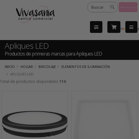
Powered
by
Tra
Apliques LED
Productos de primeras marcas para Apliques LED
INICIO
HOGAR
BRICOLAJE
ELEMENTOS DE ILUMINACIÓN
APLIQUES LED
Total de productos disponibles
116