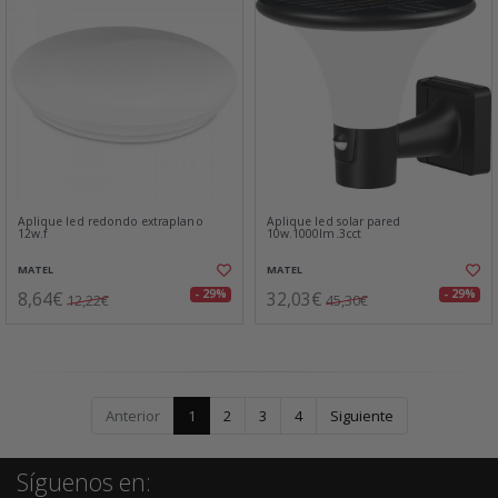
Aplique led redondo extraplano
Aplique led solar pared
12w.f
10w.1000lm.3cct
MATEL
MATEL
8,64€
32,03€
- 29%
- 29%
12,22€
45,30€
Anterior
1
2
3
4
Siguiente
Síguenos en: