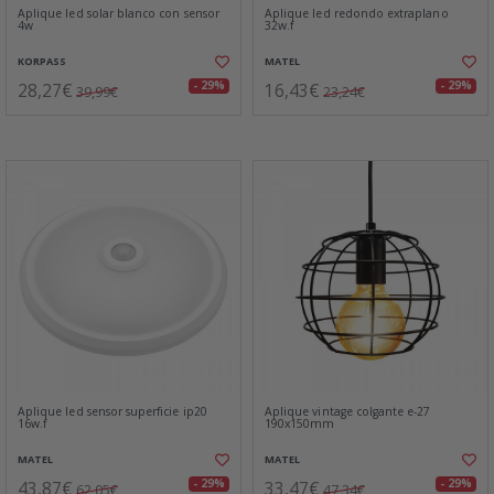
Aplique led solar blanco con sensor
Aplique led redondo extraplano
4w
32w.f
KORPASS
MATEL
28,27€
16,43€
- 29%
- 29%
39,99€
23,24€
Aplique led sensor superficie ip20
Aplique vintage colgante e-27
16w.f
190x150mm
MATEL
MATEL
43,87€
33,47€
- 29%
- 29%
62,05€
47,34€